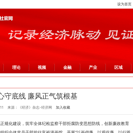
设为首页
理论
视频
金融
产业
区域
心守底线 廉风正气筑根基
11
来源：《经济》杂志-经济网
加入收藏
化正规化建设，筑牢全体纪检监察干部拒腐防变思想防线，创新廉政教育
组织全体党员干部前往富裕漫画馆，开展“以画倡廉、以观促廉、以行践