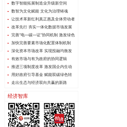
数字智能拓展制造业升级新空间
数智为文化赋能 文化为治理铸魂
让技术革新红利真正惠及全体劳动者
改革先行 夯实一体化数据市场发展
根基
完善“电—碳—证”协同机制 激发绿色
能源消费内生动力
加快完善要素市场化配置体制机制
深化资本市场改革 实现投融均衡发
展
有效市场与有为政府的协同逻辑
推进三项制度改革 激发国企内生动
力
用好政府引导基金 赋能双碳绿色转
型
走出生态与经济双向共赢的新路
经济智库