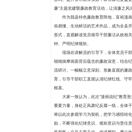
廉”主题党建暨廉政教育活动，让清廉之风
作为我县特色廉政教育阵地，富裕漫
俗易懂、生动鲜活的艺术作品，成为全县
形式，直观解读党员领导干部廉洁从政相关
钟、严明纪律规矩。
现场在讲解员的引导下，全体党员干
细细揣摩画面背后蕴含的廉政深意，结合
流研讨。一幅幅立意深刻、形象直观的廉
育，引导干部职工直观认清纪律红线、守
根基。
大家一致认为，此次“漫画说纪”教育
重要力量，身处正风肃纪反腐一线，全体
将以此次参观学习为契机，把学习感悟转
励，不断强化纪律意识、规矩意识与责任
风邪气；立足主责主业，忠诚履职、秉公