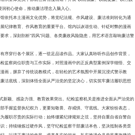
浸润初心使命，推动廉洁理念入脑入心。
画馆依托本土漫画文化优势，将党纪法规、作风建设、廉洁准则转化为通
开展纪律教育、作风教育的重要平台。馆内以诙谐生动、针砭时弊的漫画
要求，深刻剖析“四风”问题、各类廉政风险隐患，用艺术语言敲响廉洁警
部有序穿行各个展区，逐一驻足品读作品。大家认真聆听作品创作背景，
纪检监察岗位职责与工作实际，对照漫画中的正反典型案例深学细悟、交
政漫画，摒弃了传统说教模式，在轻松的艺术氛围中开展沉浸式警示教
牢廉洁底线，深刻体悟全面从严治党的坚定决心，切实筑牢廉洁履职思想
形式新颖、感染力强、教育效果突出。纪检监察机关是推进全面从严治党的
干部手握监督执纪权力，更要知敬畏、存戒惧、守底线。大家纷纷表态，
化为履职尽责的实际行动；始终绷紧纪律规矩之弦，坚持自重自省自警自
意识；持续锤炼过硬作风，坚守纪检监察干部廉洁本色，坚决抵制各类歪
执纪，以清正廉洁的作风、求真务实的担当，扎实推进全县党风廉政建设