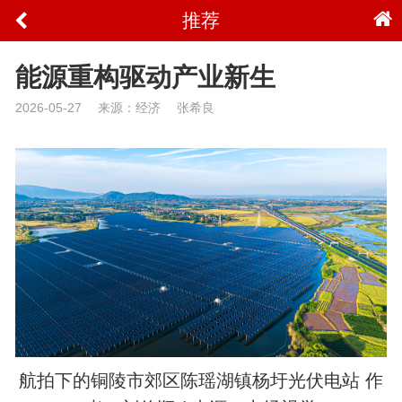
推荐
能源重构驱动产业新生
2026-05-27
来源：经济
张希良
航拍下的铜陵市郊区陈瑶湖镇杨圩光伏电站 作