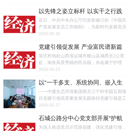
参与、约您相见、帮您解难、与您同乐四项行
以先锋之姿立标杆 以实干之行践
动，从车库改造到危房重建，从小区水改到地
初心
库焕新，为群众解决各类急难愁盼问题1.2万
近日，中共中央办公厅印发新修订的《中国共
余个。
产党发展党员工作细则》，为新时代发展党员
工作立规矩、定标准、明方向。
2026-05-25
党建引领促发展 产业富民谱新篇
加庄村地处山西省运城市稷山县城西北1公里
处，南依风景秀丽的民乐园，东临康宁护理
院，扼守万亩国家板枣森林公园入口要塞，地
2026-05-22
理区位得天独厚。
以“一干多支、系统协同、嵌入生
产、全面引领”激活项目党建新动
——中建生态环境集团南京江宁科学园五期项
能
目党建引领高质量发展实践路径党建引领是工
程建设高质量发展的根与魂。
2026-05-27
石城公路分中心党支部开展“护航
道路保畅通 党员领跑当先锋”主
为深入推进党员示范路创建，强化党建引领，
题党日活动