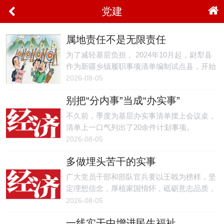
党建
属地责任不是无限责任
为了减轻基层负担， 2024年10月起，尉犁县
作为新疆乡镇履职事项清单编制试点县，开始
编制基本履职事项清单、配合履职事项清单和
2026-08-05
上级部门收回事项清单。
别把“分内事”当成“办实事”
不久前，季度为基层办实事清单摆上会议桌，
清单上一口气列出了20余件计划事项。
2026-08-05
多做埋头苦干的实事
广大党员干部和部队官兵要以王戟为榜样，坚
定理想信念，厚植家国情怀，砥砺意志品质，
把个人奋斗融入时代洪流，冲锋不止、奋斗不
2026-08-05
息，敢为人先、锐意进取，努力创造无愧于革
一线实干中增进民生福祉
命先辈、无愧于百年基业、无愧于伟大时代的