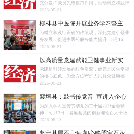
充分发挥党员先锋模范作用，推动树立和践行
正确政绩观学习教育走深走实，切实把学习教
2026-05-21
育成果转化为履职尽责的实际行动，5月15
柳林县中医院开展业务学习暨主
日。
题党日活动
为树立和践行正确的政绩观，深化党建引领业
务发展，促进中医药服务能力提升，5月16
日，山西省柳林县中医院组织全体党员及各科
2026-05-21
室主任，赴兴县中医院开展业务交流学习，并
以高质量党建赋能卫健事业新实
前往晋绥革命根据地纪念馆开展树立正确政绩
践
观、砥砺医者初心主题党日活动。
党建是引领发展的红色引擎，健康是民生幸福
的核心底色。为全方位守护人民群众健康福
祉、建设现代化健康东胜作出新的更大贡献。
2026-05-21
襄垣县：鼓书传党音 宣讲入企心
为深入学习宣传贯彻党的二十届四中全会精
神，5月13日，襄垣县党的创新理论百人千场
进万站文明实践宣讲专场，走进县瑞恒化工有
2026-05-18
限公司。
坚守基层不言悔 初心映照宝石花