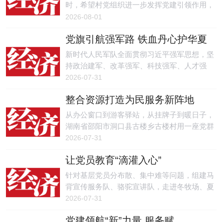
时，希望村党组织进一步发挥党建引领作用，
充分调动村民群众的积极性，在推进宜居宜业
2026-08-01
和美乡村建设中不断取得新成绩。
党旗引航强军路 铁血丹心护华夏
新时代人民军队全面贯彻习近平强军思想，坚
持政治建军、改革强军、科技强军、人才强
军、依法治军，坚定不移走中国特色强军之
2026-07-31
路。
整合资源打造为民服务新阵地
从办公窗口到游客驿站，从挂牌子到暖日子，
湖南省邵阳市洞口县古楼乡古楼村用一座党群
服务中心的蝶变，回答了乡村治理中阵地如何
2026-07-31
便民、利民、服务于民的实践命题。
让党员教育“滴灌入心”
针对基层党员分布散、集中难等问题，组建马
背宣传服务队、骆驼宣讲队，走进冬牧场、夏
草场送学上门。
2026-07-31
党建领航“新”力量 服务赋