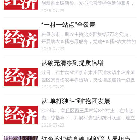
创新推出暖新餐、爱心托管等特色延伸服务，
部分重点驿站24小时扫码开放，全力保障深夜
2026-07-29
奔波的货车司机、外卖骑手、网约车司机随时
“一村一站点”全覆盖
可歇、随处可安。
在肇东市，助农主播党支部集结272名党员，
开展助农直播志愿服务，党建+直播+农文旅的
融合发展路径，带动33类本地特色农产品销售
2026-07-29
额突破683万元，吸引游客13万余人次，让党
从破壳清零到提质倍增
员教育的实效体现在黑土地的丰收与发展之
中。
近日，在甘肃省酒泉市肃州区清水镇半坡养殖
园区的嘉硕农丰养殖场，总经理岳建磊一边查
看肉牛采食情况，一边算起收益账：村集体以
2026-07-29
项目资金入股园区，每年稳定拿到6%—8%的
从“单打独斗”到“抱团发展”
固定分红，村民能进场务工挣工资，土地秸秆
还能卖给养殖场变现，多方都得了实惠。
2024年，章丘区西王黑村等8个村庄，在街道
党工委指导下，开展村党组织跨村联建，建立
党建联席会议，共建齐鲁古道·山水新章泉韵
2026-07-29
乡居片区，齐心搭建人才创业、项目孵化平
红色熔炉铸党魂 赋能育人显担当
台。