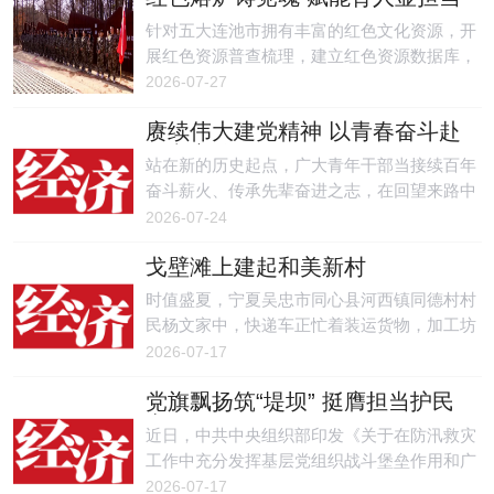
针对五大连池市拥有丰富的红色文化资源，开
展红色资源普查梳理，建立红色资源数据库，
为思政工作提供鲜活素材。
2026-07-27
赓续伟大建党精神 以青春奋斗赴
复兴之约
站在新的历史起点，广大青年干部当接续百年
奋斗薪火、传承先辈奋进之志，在回望来路中
铸魂、在立足当下中担当、在展望未来中奋
2026-07-24
进，把青春之我融入党和人民事业，在民族复
戈壁滩上建起和美新村
兴征程上书写无愧于时代的青春篇章。
时值盛夏，宁夏吴忠市同心县河西镇同德村村
民杨文家中，快递车正忙着装运货物，加工坊
内机器轰鸣，工人们有条不紊地生产各类调料
2026-07-17
产品。
党旗飘扬筑“堤坝” 挺膺担当护民
安
近日，中共中央组织部印发《关于在防汛救灾
工作中充分发挥基层党组织战斗堡垒作用和广
大党员先锋模范作用的通知》。
2026-07-17