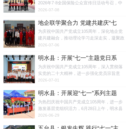
合发展新路子。
2026年7·8全国保险公众宣传日活动号召，中
华财险黑龙江分公司统筹辖内各党支部，扎实
2026-07-08
开展不忘初心·保险同行七一主题党日活动。
地企联学聚合力 党建共建庆“七
一”——花土沟镇党委与青海油田
为庆祝中国共产党成立105周年，深化地企党
井下工程技术公司党委开展庆“七
建共建融合，推动理论学习走深走实，凝聚政
一”联学联建活动
企协同发展强大合力。近日，花土沟镇党委联
2026-07-06
合青海油田井下工程技术公司党委，共同开展
明水县：开展"七一"主题党日系
庆“七一”联学联建主题党日活动。
列活动
为庆祝中国共产党成立105周年，深入贯彻落
实党的二十大精神，进一步强化党员宗旨意
识，全面提升基层工作者业务素养与服务群众
2026-07-01
能力，近日，明水县学府党建责任区组织开
明水县：开展迎“七一”系列主题
展"七一"主题党日系列活动。
党日活动
为热烈庆祝中国共产党成立105周年，进一步
激发基层党组织活力，6月28日上午，明水县
明水镇城北村以迎七一、颂党恩、跟党走为主
2026-06-29
题，隆重开展迎七一系列主题党日活动。
五台县：银发生辉 践行“七一”主