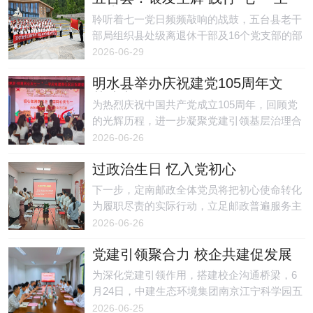
题党日活动
聆听着七一党日频频敲响的战鼓，五台县老干
部局组织县处级离退休干部及16个党支部的部
分老党员共81人、于6月25日远赴长治市黎城
2026-06-29
县黄崖洞兵工厂积极开展银发生辉铭使命践初
明水县举办庆祝建党105周年文
心七一主题党日活动，目的是瞻仰革命遗址、
艺演出
重温入党誓词、学习黄崖洞精神、践行老有所
为热烈庆祝中国共产党成立105周年，回顾党
为。
的光辉历程，进一步凝聚党建引领基层治理合
力、增进邻里情谊，近日，明水县学府党建责
2026-06-26
任区组织开展初心如磐跟党走·邻里同心庆七
过政治生日 忆入党初心
一主题文艺演出，广大居民群众齐聚一堂，在
欢声笑语中共同为党庆生。
下一步，定南邮政全体党员将把初心使命转化
为履职尽责的实际行动，立足邮政普遍服务主
责主业，深耕民生服务、深耕乡村市场、深耕
2026-06-26
一线岗位，以更加务实的作风、更加昂扬的姿
党建引领聚合力 校企共建促发展
态担当作为、攻坚克难，切实把党建成果转化
为服务群众、赋能企业发展、助力地方建设的
为深化党建引领作用，搭建校企沟通桥梁，6
强大动力。
月24日，中建生态环境集团南京江宁科学园五
期项目与江苏海事职业技术学院船舶与智能制
2026-06-25