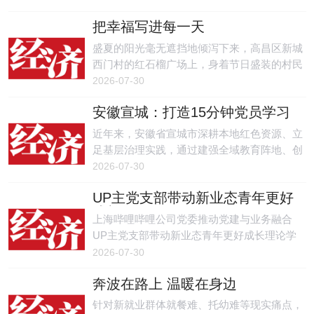
为民服务活动120余场，办结民生实事50余
把幸福写进每一天
件，切实以党员实干回应群众各类诉求。
盛夏的阳光毫无遮挡地倾泻下来，高昌区新城
西门村的红石榴广场上，身着节日盛装的村民
走上舞台，歌声嘹亮、舞步轻快；各族群众围
2026-07-30
坐一处，共享美食，叙谈家常，笑声与歌声交
安徽宣城：打造15分钟党员学习
织。
圈
近年来，安徽省宣城市深耕本地红色资源、立
足基层治理实践，通过建强全域教育阵地、创
新精准施教模式、健全长效保障体系，持续优
2026-07-30
化党员教育工作链条，推动党员教育从全覆盖
UP主党支部带动新业态青年更好
向高质量、被动学向主动干转变。
成长
上海哔哩哔哩公司党委推动党建与业务融合
UP主党支部带动新业态青年更好成长理论学
习，经验交流，入党问答。
2026-07-30
奔波在路上 温暖在身边
针对新就业群体就餐难、托幼难等现实痛点，