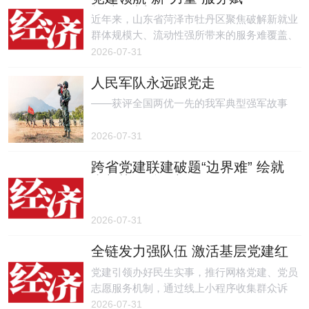
能“新”成长
近年来，山东省菏泽市牡丹区聚焦破解新就业
群体规模大、流动性强所带来的服务难覆盖、
治理难融入等问题，通过系统构建组织体系、
2026-07-31
持续优化服务供给、有效激发治理潜能等务实
人民军队永远跟党走
举措，探索出一条党建引领、服务筑基、治理
融合的新路径。
——获评全国两优一先的我军典型强军故事
2026-07-31
跨省党建联建破题“边界难” 绘就
青新协同治理新画卷
2026-07-31
全链发力强队伍 激活基层党建红
色动能
党建引领办好民生实事，推行网格党建、党员
志愿服务机制，通过线上小程序收集群众诉
求，构建三级党员联动服务体系，常态化开展
2026-07-31