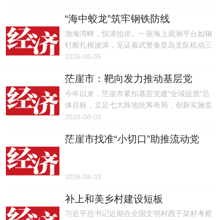
成世界一流军队，为以中国式现代化全面推进
“海中蛟龙”筑牢钢铁防线
强国建设、民族复兴伟业而团结奋斗。
渤海湾畔，惊涛拍岸。一座海上观测平台如钢
钉般扎根波涛，见证着武警秦皇岛支队机动三
大队机动八中队官兵的忠诚坚守。
2026-08-05
茫崖市：靶向发力推动基层党
建“全域提质”
今年以来，茫崖市紧扣基层党建“全域提质”总
体目标，立足七大阵地统筹布局，创新实施党
建领航系列行动，靶向破解基层治理难题、深
2026-08-03
耕特色党建品牌、促进党建业务融合，推动全
茫崖市找准“小切口”助推流动党
市各领域基层党建工作提质增效。
员管理提质增效
2026-08-03
补上和美乡村建设短板
习近平总书记近期在全国文明村西于架村考察