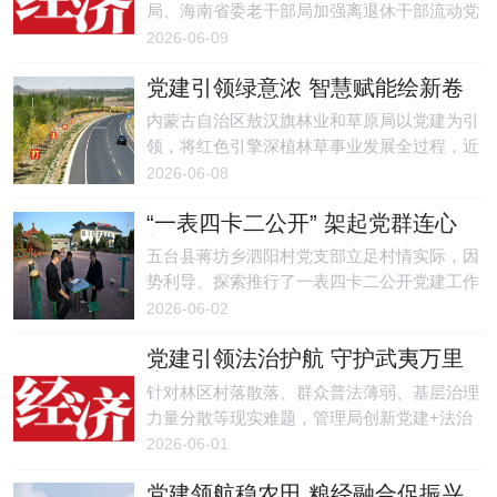
使命。
局、海南省委老干部局加强离退休干部流动党
员管理工作合作协议》便利条件，坚持问题导
2026-06-09
向，积极破解流动党员底数摸排难、组织参与
党建引领绿意浓 智慧赋能绘新卷
难、双向管控难等痛点难点，切实让越冬离退
休干部流动党员流动不流失、学习不断线。
内蒙古自治区敖汉旗林业和草原局以党建为引
领，将红色引擎深植林草事业发展全过程，近
两年。
2026-06-08
“一表四卡二公开” 架起党群连心
桥
五台县蒋坊乡泗阳村党支部立足村情实际，因
势利导、探索推行了一表四卡二公开党建工作
新模式，把村级重大事项全部纳入制度化、规
2026-06-02
范化、程序化轨道，以严密流程规范村务运
党建引领法治护航 守护武夷万里
行，以阳光公开密切干群关系，成功架起了党
青绿
群干群五座连心桥。
针对林区村落散落、群众普法薄弱、基层治理
力量分散等现实难题，管理局创新党建+法治
+社区共治工作模式，打通法律法规落地最后
2026-06-01
一公里。
党建领航稳农田 粮经融合促振兴