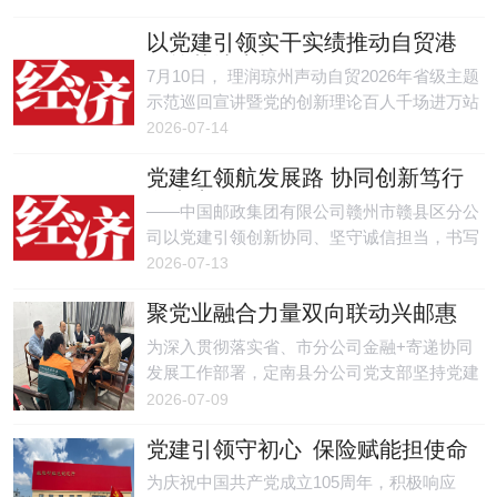
以党建引领实干实绩推动自贸港
政策落地生根
7月10日， 理润琼州声动自贸2026年省级主题
示范巡回宣讲暨党的创新理论百人千场进万站
活动在陵水黎族自治县文化体育广场隆重举
2026-07-14
办。
党建红领航发展路 协同创新笃行
向未来
——中国邮政集团有限公司赣州市赣县区分公
司以党建引领创新协同、坚守诚信担当，书写
高质量发展答卷坚持党的领导、加强党的建
2026-07-13
设，是国有企业的根与魂。
聚党业融合力量双向联动兴邮惠
农
为深入贯彻落实省、市分公司金融+寄递协同
发展工作部署，定南县分公司党支部坚持党建
引领主线，打破业务条线壁垒，健全协同攻坚
2026-07-09
机制、下沉一线助企惠农、拓宽便民服务场
党建引领守初心 保险赋能担使命
景，推动党建工作与生产经营、民生服务深度
耦合，走出一条党建强、业务兴、群众暖的融
为庆祝中国共产党成立105周年，积极响应