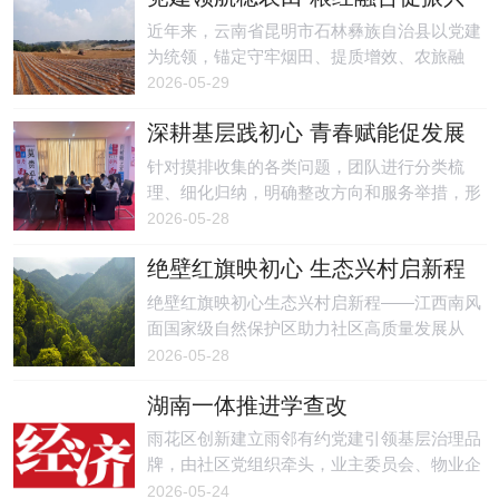
近年来，云南省昆明市石林彝族自治县以党建
为统领，锚定守牢烟田、提质增效、农旅融
合、助农增收目标，深耕烟粮经协同互促共
2026-05-29
生，以烤烟-万寿菊4+2间作为示范，联动全域
深耕基层践初心 青春赋能促发展
烟草农业现代化综合体提质升级，打造烟旅融
合示范区。
针对摸排收集的各类问题，团队进行分类梳
理、细化归纳，明确整改方向和服务举措，形
成调研摸排、梳理汇总、复盘整改、长效服务
2026-05-28
的闭环工作机制，确保群众诉求件件有回应、
绝壁红旗映初心 生态兴村启新程
事事有着落，让实践服务真正落地见效。
绝壁红旗映初心生态兴村启新程——江西南风
面国家级自然保护区助力社区高质量发展从
1985年红旗插上罗霄绝壁，到如今每季一换的
2026-05-28
红旗在挂壁公路迎风飘扬。
湖南一体推进学查改
雨花区创新建立雨邻有约党建引领基层治理品
牌，由社区党组织牵头，业主委员会、物业企
业、居民代表等多方共同参与，系统推进邀您
2026-05-24