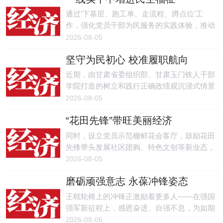
光辉业绩。
通过‘下基层、跑工单、走流程、蹲点位’工
作，强化党员干部为民服务的实践体验，推动
党员干部直面群众诉求、感知民生痛点，以群
2026-08-05
众真实感受检验工作成效。
坚守为民初心 校准履职航向
近期，由甘肃省委组织部、甘肃玉门铁人干部
学院打造的树立和践行正确政绩观沉浸式情景
党课《永远的铁人》先后在兰州大学、中国石
2026-08-05
油兰州石化公司开讲，1300余名师生、石化职
“花田先锋”带旺美丽经济
工现场观看。
同时，设立党员示范棚鲜花会客厅，鼓励花田
先锋带头发展社区团购、特色文创等新业态，
不断提升楚花品牌影响力，持续带动群众多元
2026-08-05
增收。
磨砺顽强意志 永葆冲锋姿态
王戟轮椅上的冲锋正激励着更多人——在强国
强军新征程上，感恩奋进、自强不息，为如期
实现建军一百年奋斗目标、加快把人民军队建
2026-08-06