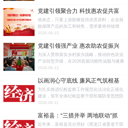
造学院联合开展了业务交流暨支部共建活动。
党建引领聚合力 科技惠农促共富
他表态，只要上游能够提供优质原料，企业就
能保障产品的加工和销售，需求量将持续增
长。
2026-06-15
党建引领强产业 惠农助农促振兴
为深入贯彻落实乡村振兴战略，推动特色农业
产业转型升级，在2026首届功能性油脂与健康
产业发展大会上，为赋能乡村产业振兴、拓宽
2026-06-12
农户增收渠道，依托科技创新促进特色农业转
以画润心守底线 廉风正气筑根基
型升级，持续提升胡麻原料品质与胡麻油产品
市场核心竞争力。
为扎实推进纪检监察工作规范化法治化正规化
建设，筑牢全体纪检监察干部拒腐防变思想防
线，创新廉政教育形式、提升警示教育实效，
2026-06-11
富裕县纪委监委组织全体党员干部前往富裕漫
富裕县：“三措并举 两地联动”抓
画馆，开展以画倡廉、以观促廉、以行践廉主
实离退休干部流动党员服务管理
题党建暨廉政教育活动，让清廉之风浸润初心
近年来，富裕县充分用好《黑龙江省委老干部