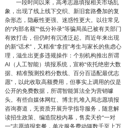
一段时间以来，高考志愿填报相关市场乱
象，出现了线上线下交织、新旧套路叠加的复
杂形态，隐蔽性更强、迷惑性更大。以往常见
的“内部名额”“低分补录”等骗局虽已被有关部门
有效打击，但仍时有沉渣泛起。而近年来出现
的新“话术”，又精准“拿捏”考生与家长的焦虑心
理，滋生出更多违规操作：个别机构推出所谓
AI（人工智能）填报系统，宣称“依托绝密大数
据、精准预测投档分数线、百分百适配最优志
愿”，以此收取高额费用，但事实上调用的仅是
公开的免费数据，所谓智能算法全为营销噱
头。有些自媒体网红、博主扎堆入局志愿填报
咨询赛道，无资质开展升学指导服务，随意解
读招生政策、编造院校内幕，售卖天价“一对
一”志愿填报套餐，单次服务费动辄数千至上万