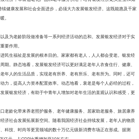
持续健康发展和社会全面进步，必须大力发展银发经济。这既能惠及千家
温暖。
，以及为老龄阶段做准备等一系列经济活动的总和。发展银发经济对于实
挥重要作用。
增进民生福祉是发展的根本目的。家家都有老人，人人都会变老。银发经
命周期。静态地看，发展银发经济可以更好满足老年人衣食住行、健康、
高老年人的生活品质，实现老有所养、老有所乐、老有所为。同时，还可
劳动力，提高人力资本配置效率。动态地看，衰老是每个人必经的过程，
。发展银发经济，有助于中青年人增加对老年生活的直观认识和感受，更
。
人口老龄化带来养老照护服务、老年健康服务、居家助老服务、旅居康养
为经济社会发展拓展新空间。随着我国经济社会持续发展，老年人的物质
育、科技、时尚等更宽领域的数十万亿元级新消费市场正在形成。据测
万亿元，占GDP比重增加至10%左右。