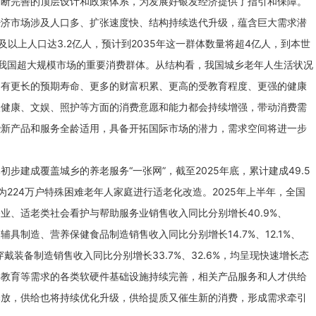
不断完善的顶层设计和政策体系，为发展好银发经济提供了指引和保障。
经济市场涉及人口多、扩张速度快、结构持续迭代升级，蕴含巨大需求潜
及以上人口达3.2亿人，预计到2035年这一群体数量将超4亿人，到本世
我国超大规模市场的重要消费群体。从结构看，我国城乡老年人生活状况
口有更长的预期寿命、更多的财富积累、更高的受教育程度、更强的健康
人健康、文娱、照护等方面的消费意愿和能力都会持续增强，带动消费需
些新产品和服务全龄适用，具备开拓国际市场的潜力，需求空间将进一步
步建成覆盖城乡的养老服务“一张网”，截至2025年底，累计建成49.5
224万户特殊困难老年人家庭进行适老化改造。2025年上半年，全国
业、适老类社会看护与帮助服务业销售收入同比分别增长40.9%、
复辅具制造、营养保健食品制造销售收入同比分别增长14.7%、12.1%、
戴装备制造销售收入同比分别增长33.7%、32.6%，均呈现快速增长态
年教育等需求的各类软硬件基础设施持续完善，相关产品服务和人才供给
释放，供给也将持续优化升级，供给提质又催生新的消费，形成需求牵引