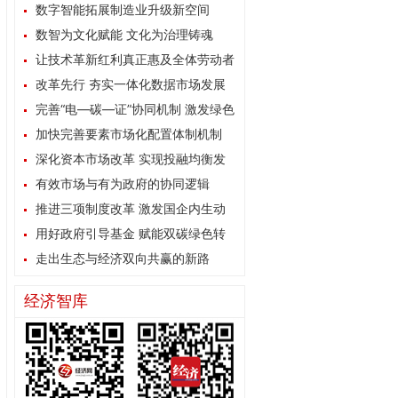
数字智能拓展制造业升级新空间
数智为文化赋能 文化为治理铸魂
让技术革新红利真正惠及全体劳动者
改革先行 夯实一体化数据市场发展
根基
完善“电—碳—证”协同机制 激发绿色
能源消费内生动力
加快完善要素市场化配置体制机制
深化资本市场改革 实现投融均衡发
展
有效市场与有为政府的协同逻辑
推进三项制度改革 激发国企内生动
力
用好政府引导基金 赋能双碳绿色转
型
走出生态与经济双向共赢的新路
经济智库