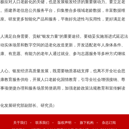
积极应对人口老龄化的关键，也是发展银发经济的重要驱动力。要立足老
展。搭建养老信息公共服务平台，归集整合多领域老龄数据，丰富数据维
底座。研发更多智能化产品和服务，平衡好先进性与实用性，更好满足老
人满足自身需要、贡献“银发力量”的重要途径。要稳妥实施渐进式延迟法
推动实体场景和数字空间的适老化改造更新，开发适配老年人身体条件、
健康、有意愿、有能力的老年人通过就业、参与志愿服务等多种方式继续
入人心。银发经济高质量发展，既需要物质基础支撑，也离不开全社会思
健康教育服务供给，开展人口老龄化国情教育，引导全社会增强接纳、尊
频事项便捷办理和服务场景简便易用，加强老龄政策法规教育和宣传解读
文化发展研究部副部长、研究员）
关于我们
-
联系我们
-
版权声明
-
旗下机构
-
杂志订阅