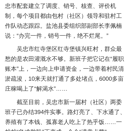
忠市配套建立了调度、销号、核查、评价机
制，每个项目都由包村（社区）领导和驻村工
作队动态跟踪。盐池县委组织部副部长李佩楠
说：“办完一件，销号一件，绝不烂尾。”
吴忠市红寺堡区红寺堡镇兴旺村，群众最
愁的是农田灌溉水不够。新班子把它记在“履职
账本”上，一边向上申请资金，一边带着村民清
淤疏浚，10来天就打通了多处堵点，6000多亩
庄稼喝上了“解渴水”……
截至目前，吴忠市新一届村（社区）两委
班子已办结394件实事。路灯亮了、下水通了、
养殖有了本钱、孤寡老人吃上了热乎饭……一