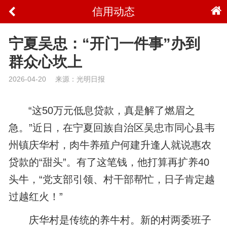
信用动态
宁夏吴忠：“开门一件事”办到
群众心坎上
2026-04-20
来源：光明日报
“这50万元低息贷款，真是解了燃眉之
急。”近日，在宁夏回族自治区吴忠市同心县韦
州镇庆华村，肉牛养殖户何建升逢人就说惠农
贷款的“甜头”。有了这笔钱，他打算再扩养40
头牛，“党支部引领、村干部帮忙，日子肯定越
过越红火！”
庆华村是传统的养牛村。新的村两委班子