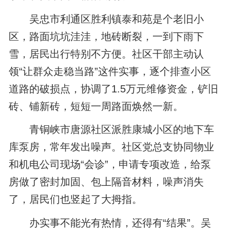
吴忠市利通区胜利镇泰和苑是个老旧小
区，路面坑坑洼洼，地砖断裂，一到下雨下
雪，居民出行特别不方便。社区干部主动认
领“让群众走稳当路”这件实事，逐个排查小区
道路的破损点，协调了1.5万元维修资金，铲旧
砖、铺新砖，短短一周路面焕然一新。
青铜峡市唐源社区派胜康城小区的地下车
库泵房，常年发出噪声。社区党总支协同物业
和机电公司现场“会诊”，申请专项改造，给泵
房做了密封加固、包上隔音材料，噪声消失
了，居民们也竖起了大拇指。
办实事不能光有热情，还得有“结果”。吴