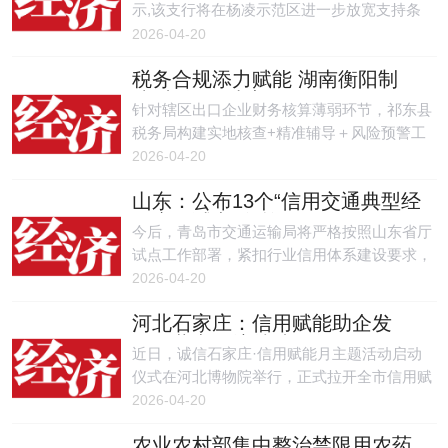
示,该支行将在杨凌示范区进一步放宽支持条
件,凡与区内科研院所签订科技成果转化协议的
2026-04-20
农业科技企业、科技创业人才等,在成果转化推
税务合规添力赋能 湖南衡阳制
广阶段均可获得金融支持,为全省农业科技成果
造“出海”更从容
转化提供可复制、可推广的样板。
针对辖区出口企业财务核算薄弱环节，祁东县
税务局构建实地核查+精准辅导＋风险预警工
作模式，以祁东美皇制衣有限公司为例，该公
2026-04-20
司增设内销产线后，一度出现账簿设置零散、
山东：公布13个“信用交通典型经
进项税额区分不清晰等问题，税务部门及时对
验应用试点”名单
接，精准指导企业建立进项税额抵扣专项核算
今后，青岛市交通运输局将严格按照山东省厅
台账。
试点工作部署，紧扣行业信用体系建设要求，
持续深化信用场景应用，强化部门协同联动，
2026-04-20
注重典型经验提炼，加大宣传推广力度，全力
河北石家庄：信用赋能助企发
打造信用交通建设的青岛样板，为青岛市交通
展，营商环境持续优化
运输行业高质量发展注入更强的信用动力。
近日，诚信石家庄·信用赋能月主题活动启动
仪式在河北博物院举行，正式拉开全市信用赋
能助企、优化营商环境的系列活动序幕。
2026-04-20
农业农村部集中整治禁限用农药