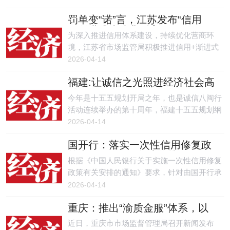
行。
罚单变“诺”言，江苏发布“信用
+”渐进式执法典型案例
为深入推进信用体系建设，持续优化营商环
境，江苏省市场监管局积极推进信用+渐进式
执法，探索将信用监管与行政执法有机结合，
2026-04-14
取得积极成效。
福建:让诚信之光照进经济社会高
质量发展之路
今年是十五五规划开局之年，也是诚信八闽行
活动连续举办的第十周年，福建十五五规划纲
要将推进诚信福建建设单列一节作出部署，强
2026-04-14
调健全诚信建设长效机制，发挥行业协会积极
国开行：落实一次性信用修复政
作用，加强诚信宣传教育和诚信文化建设。
策惠及13．3万名助学贷款借款
根据《中国人民银行关于实施一次性信用修复
人
政策有关安排的通知》要求，针对由国开行承
办的国家助学贷款，若逾期发生在2020年1月1
2026-04-14
日至2025年12月31日期间，单笔合同累计逾期
重庆：推出“渝质金服”体系，以
本息不超过1万元，且借款人在今年3月31日
质量信用破解中小微企业融资难
(含)前已足额偿还逾期本息，可获得一次性信
近日，重庆市市场监督管理局召开新闻发布
题