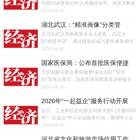
导服务，此举旨在以“监管+服务”双轮驱动，为
与NO2浓度创10年以来最好水平，优良天数改
本地直播电商新业态“把脉问诊”、筑牢合规防
善幅度位居全省第一；国省考核断面水质优良
2026-04-10
线。
率保持100%；赤水河（泸州市段）入选美丽
湖北武汉：“精准画像”分类管
河湖优秀案例......”近日，在做客四川生态环境
理，为3600余家企业修复信用
推出的“市（州）局长谈”专栏时，泸州市生态
近日从武汉市新闻发布会上获悉，武汉法
环境局党组书记、局长何刚率先给出了这一组
院“刚柔并济”，通过精准惩戒与柔性修复相结
数据。
合，助推民营经济持续健康发展。2025年，共
2026-04-10
及时为3600余家企业修复信用。
国家医保局：公布首批医保便捷
支付地区，推进一码支付、信用
为切实解决群众看病缴费“多次排队”“排长
支付等
队”等堵点痛点，国家医保局部署推进刷脸支
付、一码支付、移动支付、信用支付等便捷支
2026-04-10
付工作，选择119个统筹地区作为首批推进地
2026年“一起益企”服务行动开展
区，力争大幅压减排队缴费时长，有效缓解参
助力中小企业降本增效提质升级
保群众排队奔波。
近日，工业和信息化部会同有关部门开展2026
年“一起益企”中小企业服务行动，围绕中小企
业在落实政策、引育人才、投融资、技术创
2026-04-10
新、数智化转型、管理提升、市场拓展等方面
河北省文化和旅游市场信用工作
的痛点难点问题，推出务实服务举措，助力中