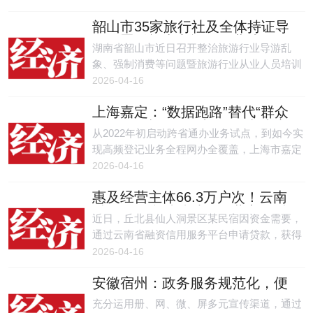
2015年至2024年连续10年纳税信用A级企业名
韶山市35家旅行社及全体持证导
单。
游签署《韶山市旅游行业诚信经
湖南省韶山市近日召开整治旅游行业导游乱
营承诺书》
象、强制消费等问题暨旅游行业从业人员培训
工作会议，该市35家旅行社及全体持证导游全
2026-04-16
部签署《韶山市旅游行业诚信经营承诺书》，
上海嘉定：“数据跑路”替代“群众
以书面形式立下行业自律承诺规范。
跑腿”，“嘉e登”跑出便民“嘉速度”
从2022年初启动跨省通办业务试点，到如今实
现高频登记业务全程网办全覆盖，上海市嘉定
区自然资源确权登记事务中心嘉e登线上登记
2026-04-16
业务工作小组用四年多的时间，持续推动不动
惠及经营主体66.3万户次！云南
产登记服务改革，让企业和群众切实感受到了
融信服平台精准破解经营主体融
办事像网购一样方便的新体验。
近日，丘北县仙人洞景区某民宿因资金需要，
资难题
通过云南省融资信用服务平台申请贷款，获得
银行350万元信用贷款，解了燃眉之急。
2026-04-16
安徽宿州：政务服务规范化，便
民利企再升级
充分运用册、网、微、屏多元宣传渠道，通过