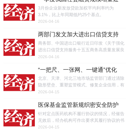
15万亿元 信贷支持实体经济质效
3月份企业新发放贷款加权平均利率约为
持续提升
3.1%，比上年同期低约25个基点。
2026-04-16
两部门发文加大进出口信贷支持
力度
商务部、中国进出口银行近日印发《关于强化
进出口信贷支持服务十五五商务高质量发展良
好开局的通知》，旨在加大进出口信贷支持力
2026-04-16
度，加快推动商务高质量发展。
“一把尺、一张网、一键通”优化
营商环境 京津冀三地协同监管有
北京、天津、河北三地市场监管部门通过清除
新突破
隐形壁垒、重塑监管模式、修复企业信用，有
效降低了区域制度性交易成本，实现三地一标
2026-04-15
一网通管一键修复，在优化营商环境领域取得
医保基金监管新规织密安全防护
突破。
网
针对定点医药机构不履行协议的情况，经催告
无效后，经办机构可作出要求其履行协议的书
面决定，仍拒不履行的，可向法院申请强制执
2026-04-15