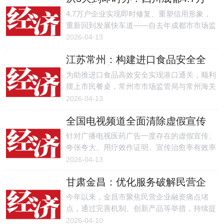
计，又紧密贴合湖南产业发展实际，彰显出鲜
户企业实现信用修复“零跑腿
4.7万户企业实现即时修复、重塑信用形象，
明的湖湘特色。
重新回到发展快车道——自去年成都市市场监
管局升级企业经营异常名录全情形信用修
2026-04-13
复“免申即享”政策以来，这一举措已惠及众多
江苏常州：构建进口食品安全全
企业。记者了解到，通过流程再造与数据共
链条监管新模式
享，成都市市场监管局将以往需要企业主动申
为助推进口食品高效安全实现港口通关，顺利
请的人工审核模式转变为系统自动办理，实现
摆上市民餐桌，常州市市场监管局与常州海关
了信用修复“零跑腿、即时办”，降低了企业制
在全省率先构建进口食品安全全链条监管新模
2026-04-13
度性交易成本。
式，推动监管从“分段管控、传统监管”向“联动
全国电视频道全面清除虚假宣传
共治、智能监管”转变。
医药广告
针对广播电视医药广告一度存在的虚假宣传、
夸张夸大、用疗效作证明、宣传治愈率有效率
等损害人民群众权益问题，国家广播电视总局
2026-04-13
自2025年8月起在全国范围内开展集中整治，
甘肃金昌：优化服务破解民营企
会同省级广电行政部门制定专门工作方案，采
业融资难题
取投诉受理、监测排查、研判认定、督促整改
今年以来，金昌市聚焦民营企业融资痛点堵
等措施，加大处置力度，加强协同治理，确保
点，通过完善机制、创新产品等举措，持续提
对违规广告及时发现、准确识别、有效处理。
升金融服务质效，打通小微企业融资的堵点和
2026-04-10