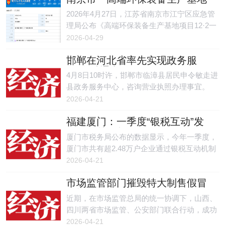
发生高处坠落事故
2026年4月27日，江苏省南京市江宁区应急管
理局公布《高端环保装备生产基地项目12·2一
般高处坠落事故调查报告》。
2026-04-29
邯郸在河北省率先实现政务服
务“全域通办”
4月8日10时许，邯郸市临漳县居民申令敏走进
县政务服务中心，咨询营业执照办理事宜。
2026-04-21
福建厦门：一季度“银税互动”发
放信用贷款超百亿元
厦门市税务局公布的数据显示，今年一季度，
厦门市共有超2.48万户企业通过银税互动机制
获得信用贷款106.05亿元，纳税信用成功转化
2026-04-21
为企业发展的金融活水，有效缓解了企业融资
市场监管部门摧毁特大制售假冒
难题，为实体经济发展注入强劲动力。
白酒网络
近期，在市场监管总局的统一协调下，山西、
四川两省市场监管、公安部门联合行动，成功
摧毁一个特大制售商标侵权和伪劣白酒的违法
2026-04-21