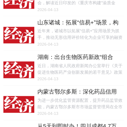
用修复。
会，解读近日印发的《重庆市构建“渝质金
服”体系助推企业质量效益型发展若干措施》
2026-04-13
（以下简称《措施》）。
山东诸城：拓展“信易+”场景，构
建信用赋能营商环境新格局
近年来，诸城市以拓展“信易+”应用场景为抓
手，推动无形信用评价转化为企业可享的融资
便利、审批高效与市场机遇，形成信用赋能营
2026-04-13
商环境优化的生动局面。
湖南：出台生物医药新政“组合
拳”，真金白银破瓶颈优生态
近日，湖南省人民政府新闻办公室举行《关于
促进生物医药产业创新发展的若干意见》政策
解读新闻发布会。会上明确，湖南将从破解关
2026-04-13
键核心瓶颈、优化产业发展生态、畅通医药市
内蒙古鄂尔多斯：深化药品信用
场循环、厚植产业竞争优势四大维度发力，推
分级分类监管，提升监管精准性
动全省生物医药产业实现有序、规范、高质量
为进一步优化监管资源配置，提升药品监管效
实效性
发展。生物医药产业是关系国计民生和国家安
能，内蒙古鄂尔多斯市市场监督管理局在全市
全的战略性新兴产业。此次出台的《若干意
药品零售领域深入开展信用分级分类监管，推
2026-04-13
见》，是湖南抢抓产业发展机遇、激活生物医
动形成“守信激励、失信惩戒”的鲜明导向，切
药创新动能的务实举措，既对标国家顶层设
从5天到即时办！四川成都4.7万
实保障人民群众用药安全。