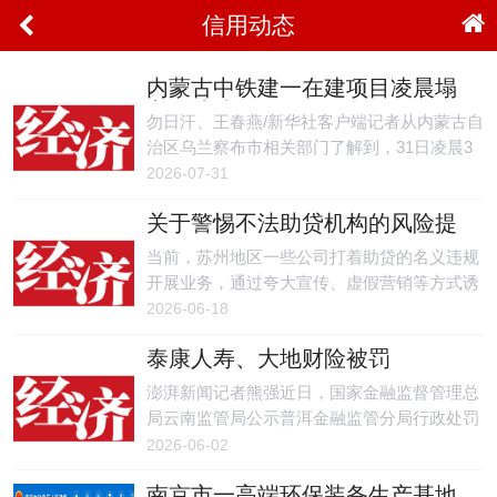
信用动态
内蒙古中铁建一在建项目凌晨塌
方，造成4死6伤
勿日汗、王春燕/新华社客户端记者从内蒙古自
治区乌兰察布市相关部门了解到，31日凌晨3
时50分许，中铁建乌兰察布市卓资县压缩空气
2026-07-31
储能项目中铁十五局施工隧道标段发生塌方，
关于警惕不法助贷机构的风险提
事故造成4人死亡、6人受伤。
示
当前，苏州地区一些公司打着助贷的名义违规
开展业务，通过夸大宣传、虚假营销等方式诱
导消费者办理贷款，高额度、低利率等诱人条
2026-06-18
件的背后不仅隐藏着高额收费陷阱和个人信息
泰康人寿、大地财险被罚
泄露等风险，而且消费者可能会被诱导实施诈
骗等犯罪行为。
澎湃新闻记者熊强近日，国家金融监督管理总
局云南监管局公示普洱金融监管分局行政处罚
信息，泰康人寿、大地财险两家普洱中心支公
2026-06-02
司因多项违法违规行为被处罚，机构及相关责
南京市一高端环保装备生产基地
任人累计罚没金额81万元。