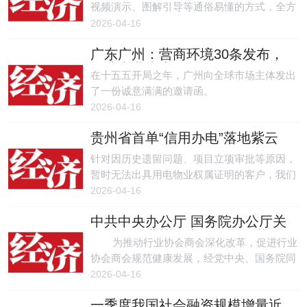
视频演示、图解引导等通俗易懂的方式，全方
位开展政策宣传与办事指引，让政策信息更易
2026-04-16
懂、办事流程更清晰，切实为企业和群众提供
广东广州：营商环境30条发布，
精准高效的服务指引。
打造产业生态最好、政务服务最
在十五五开局之年，广州向全球市场主体发出
优、综合成本最低的营商环境高
了一份诚意满满的邀请函。
地
2026-04-16
贵州省首单“信用办电”落地紫云
针对因历史遗留问题、项目立项审批等原因，
暂时无法出具用电物业权属证明的客户，我们
创新推出‘信用办电’服务。
2026-04-16
中共中央办公厅 国务院办公厅关
于推动行业协会商会深化改革的
为推动行业协会商会深化改革，促进行业
意见
协会商会规范健康发展，经党中央、国务院同
意，现提出如下意见。
2026-04-16
一季度我国社会融资规模增量近