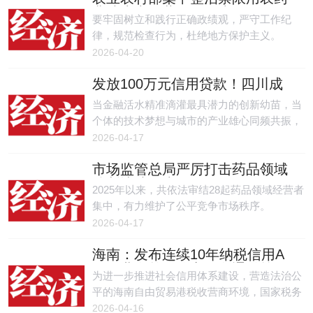
非法生产经营使用行为
要牢固树立和践行正确政绩观，严守工作纪
律，规范检查行为，杜绝地方保护主义。
2026-04-20
发放100万元信用贷款！四川成
都首笔OPC贷款助力“单人成军”
当金融活水精准滴灌最具潜力的创新幼苗，当
个体的技术梦想与城市的产业雄心同频共振，
成都打造人工智能OPC创新发展新高地的愿
2026-04-17
景，正加速照进现实：更多的一人公司在这个
市场监管总局严厉打击药品领域
城市获得成军的力量，共同绘就人工智能新时
垄断违法行为
代的成都创新图景。
2025年以来，共依法审结28起药品领域经营者
集中，有力维护了公平竞争市场秩序。
2026-04-17
海南：发布连续10年纳税信用A
级企业名单，将享绿色通道等激
为进一步推进社会信用体系建设，营造法治公
励措施
平的海南自由贸易港税收营商环境，国家税务
总局海南省税务局近日正式发布通告，公布
2026-04-16