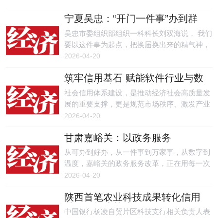
犯罪网络。
宁夏吴忠：“开门一件事”办到群
众心坎上
吴忠市委组织部组织一科科长刘双海说， 我们
要以这件事为起点，把换届换出来的精气神，
迅速转化为服务群众、推动发展的行动力。
2026-04-20
筑牢信用基石 赋能软件行业与数
字经济高质量发展
社会信用体系建设，是推动经济社会高质量发
展的重要支撑，更是规范市场秩序、激发产业
活力的关键保障。
2026-04-20
甘肃嘉峪关：以政务服务
之“变”换群众办事之“便”
从可办到好办，从一件事到万家事，从数字到
温度，嘉峪关的政务服务改革，正在用每一次
用心的服务、每一个暖心的细节，诠释着以人
2026-04-20
民为中心的发展思想。
陕西首笔农业科技成果转化信用
贷款在杨凌落地
中国银行杨凌自贸片区科技支行相关负责人表