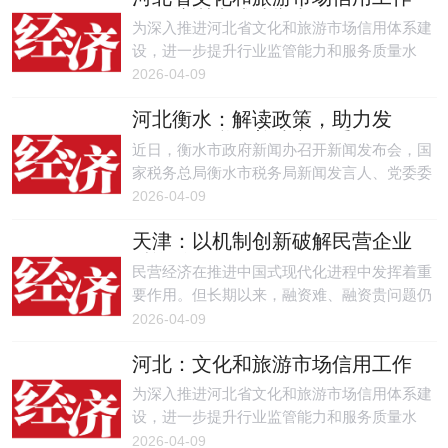
网络培训班成功举办
小企业降本增效、提质升级。
为深入推进河北省文化和旅游市场信用体系建
设，进一步提升行业监管能力和服务质量水
平，近日河北省文化和旅游市场信用工作网络
2026-04-09
培训班成功举办。各设区市文旅部门相关处室
河北衡水：解读政策，助力发
负责人及业务骨干参加了培训。
展，开展税收普法宣传系列活动
近日，衡水市政府新闻办召开新闻发布会，国
家税务总局衡水市税务局新闻发言人、党委委
员、副局长郑文勇，介绍衡水市全国税收宣传
2026-04-09
月重点活动安排和税务工作有关情况。
天津：以机制创新破解民营企业
融资难题
民营经济在推进中国式现代化进程中发挥着重
要作用。但长期以来，融资难、融资贵问题仍
在一定程度上制约了民营企业的成长。针对这
2026-04-09
一痛点，天津市主动作为，通过金融创新举
河北：文化和旅游市场信用工作
措，有效缓解民营企业的融资压力，为其发展
网络培训班成功举办
提供务实支持。
为深入推进河北省文化和旅游市场信用体系建
设，进一步提升行业监管能力和服务质量水
平，近日，河北省文化和旅游市场信用工作网
2026-04-09