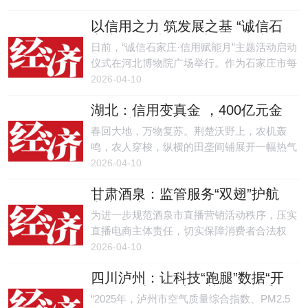
截至今年3月底，全国电视频道已经全面清除
卡点，有效破解了企业融资困境，企业满意度
虚假宣传医药广告。
以信用之力 筑发展之基 “诚信石
获得感不断提升。
家庄·信用赋能月” 主题活动启动
日前，“诚信石家庄·信用赋能月”主题活动启动
仪式在河北博物院广场举行。作为石家庄市每
年持续开展的品牌信用活动，今年该活动
2026-04-10
以“诚信立本 信用致远”为核心主题，旨在以信
湖北：信用变真金 ，400亿元金
用之力为城市发展注入长远动能。
融“活水”精准滴灌春耕
春回大地，万物复苏。荆楚沃野上，农机轰
鸣，农人穿梭，纵横的田垄间铺展开一幅热气
腾腾的春耕画卷。这幅画卷背后，流淌着湖北
2026-04-10
省各地农商行金融“活水”的滋养。
甘肃酒泉：监管服务“双翅”护航
电商经济平稳起飞
为进一步规范酒泉市直播营销活动秩序，压实
直播电商主体责任，切实保障消费者合法权
益，近日，酒泉市市场监督管理局组织执法人
2026-04-10
员，先后深入酒泉电信直播基地、酒职大创新
四川泸州：让科技“跑腿”数据“开
创业实训基地、酒泉智云电商企业直播间，开
口”，构建多要素智慧监测体系
展“送法规、送服务、解难题”直播合规专项指
“2025年，泸州市空气质量综合指数、PM2.5