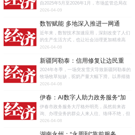
自2025年5月至2026年1月，市场监管总局在
全国部署居民水电气计量和收费问题综合整
2026-04-09
治，共查处水电气领域违法案件约1.4万件，
数智赋能 多地深入推进一网通
罚没金额约2.35亿元，惠及群众近4400万人。
办、一网通享、一网统管
近年来，数智技术加速应用，深刻改变了人们
的生产生活方式，也让社会治理更加精准高
效。
2026-04-08
新疆阿勒泰：信用修复让边民重
获“经济身份证”
2024年冬季，一场突发雪灾导致新疆阿勒泰的
牧场牧草短缺，驼奶产量大幅下滑。以养殖骆
驼为生的哈萨克族牧民海拉提未能按时偿还
2026-04-08
5000元养殖贷款，形成不良信用记录。雪灾过
伊春：AI数字人助力政务服务“加
后，看着牧场里急需扩充的驼群，海拉提满心
速度”
焦急却屡屡碰壁——因不良信用记录，他的贷
伊春市政务服务大厅格外明亮，虽然前来咨
款申请一次次被拒，新增奶驼的计划只能搁
询、办理业务的群众人来人往、络绎不绝，但
置。
窗口服务台前却井然有序、安安静静。“我们
2026-04-08
现在使用的是黑龙江联通智慧导办系统，现在
湖南永州：“永周到”靠前服务，
大家办事通过关注公众号或跟着AI数字人的指