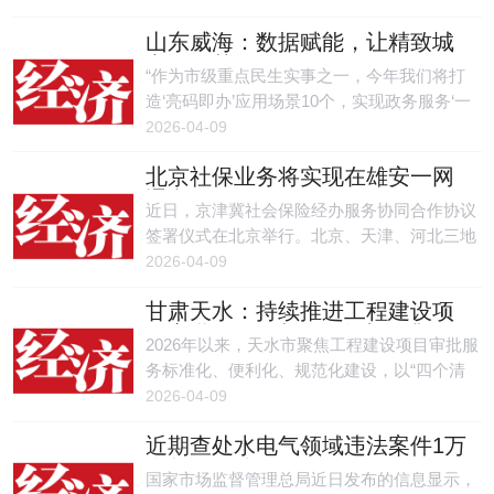
络培训班成功举办。各设区市文旅部门相关处
山东威海：数据赋能，让精致城
室负责人及业务骨干参加了培训。
市更智慧
“作为市级重点民生实事之一，今年我们将打
造‘亮码即办’应用场景10个，实现政务服务‘一
照通用’，持续提升数字政府一体化综合服务能
2026-04-09
力。”威海市大数据局党组书记、局长林莅介
北京社保业务将实现在雄安一网
绍，近年来，威海聚焦为百姓服务、为企业赋
通办
能、为基层减负三个维度，用数据“多跑路”换
近日，京津冀社会保险经办服务协同合作协议
取群众企业“少跑腿”、基层“少负担”，取得显
签署仪式在北京举行。北京、天津、河北三地
著成效。
相关部门共同签署新一轮《京津冀社会保险经
2026-04-09
办服务协同合作协议（2026—2028年）》，在
甘肃天水：持续推进工程建设项
15个方面达成合作，包括推进社保经办服
目审批“三化”建设，全力提升政
务“跨省通办”、实现北京社保业务在雄安一网
2026年以来，天水市聚焦工程建设项目审批服
务服务质效
通办、持续推进社会保险待遇领取资格协同认
务标准化、便利化、规范化建设，以“四个清
证、健全社保关系转移接续协调机制、提升退
单”上线运行为抓手，强化系统精准配置，抓
2026-04-09
休服务效能等内容，为群众提供更方便、更快
实动态调整优化，推动审批流程全链条提质增
捷的社保服务。
近期查处水电气领域违法案件1万
效，实现全市审批同标准、无差异办理，有效
多起 罚没超2亿元
助力项目快速落地、营商环境持续优化。
国家市场监督管理总局近日发布的信息显示，