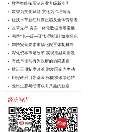
数字智能拓展制造业升级新空间
数智为文化赋能 文化为治理铸魂
让技术革新红利真正惠及全体劳动者
改革先行 夯实一体化数据市场发展
根基
完善“电—碳—证”协同机制 激发绿色
能源消费内生动力
加快完善要素市场化配置体制机制
深化资本市场改革 实现投融均衡发
展
有效市场与有为政府的协同逻辑
推进三项制度改革 激发国企内生动
力
用好政府引导基金 赋能双碳绿色转
型
走出生态与经济双向共赢的新路
经济智库