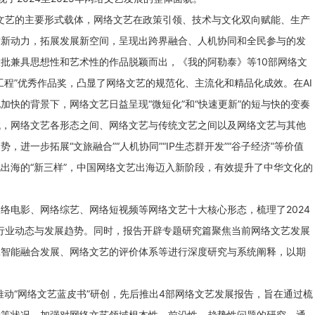
众文艺的主要形式载体，网络文艺在政策引领、技术与文化双向赋能、生产
发新动力，拓展发展新空间，呈现出跨界融合、人机协同和全民参与的发
批兼具思想性和艺术性的作品脱颖而出，《我的阿勒泰》等10部网络文
工程”优秀作品奖，凸显了网络文艺的规范化、主流化和精品化成效。在AI
加快的背景下，网络文艺日益呈现“微短化”和“快速更新”的短与快的变奏
代，网络文艺各形态之间、网络文艺与传统文艺之间以及网络文艺与其他
进一步拓展“文旅融合”“人机协同”“IP生态群开发”“谷子经济”等价值
出海的“新三样”，中国网络文艺出海迈入新阶段，有效提升了中华文化的
络电影、网络综艺、网络短视频等网络文艺十大核心形态，梳理了2024
、行业动态与发展趋势。同时，报告开辟专题研究篇聚焦当前网络文艺发展
工智能融合发展、网络文艺的评价体系等进行深度研究与系统阐释，以期
。
推动“网络文艺蓝皮书”研创，先后推出4部网络文艺发展报告，旨在通过梳
价等状况，加强对网络文艺领域根本性、前沿性、趋势性问题的研究，通