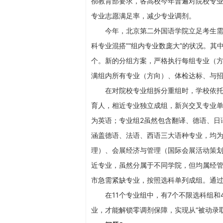
彻教育部要求，各高校今年普遍对院校专
专业志愿满足率，减少专业调剂。
今年，北京第二外国语学院立足考生需求
科专业混搭”“组内专业数庞大”的状况。其
个。新的分组方案，严格执行每组专业（方
满组内所有专业（方向）、体检达标、与
在对院校专业组拆分重组时，学校依托语
育人，相近专业独立成组，新兴交叉专业单
为英语；专业组2虽然包含翻译、德语、日
涵盖德语、法语、西语三大语种专业，均为
理）、会展经济与管理（国际会展活动策划
近专业，虽然分属于不同学院，但均属经管
市急需紧缺专业，按照选科单列成组。通
在11个专业组中，有7个不限选科组和
业，才能解锁零调剂保障，实现从“被动录取