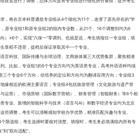
业组设置进行了调整，总体方向是将专业组进行细化拆分重组，提升考生
，将在京本科普通批专业组从4个细化为11个，改变了原先存在的“学
中，原专业组1和原专业组2的组内专业数，从21个、16个调整到均为6
向）≤6个，实现“六保一”零调剂。也就是说，考生填报任一专业组，填
招生章程不违背，提档后保证录取其中一个专业。
言科技、国际传播与全球治理、文商旅体展三大优势集群，聚焦精准
列。比如，专业组1的6个专业方向均为英语类专业，高考外语语种均须
语三个专业6个方向，但培养的定位和方向均为翻译应用方向；专业组3
地缘相近的欧洲主要语言；专业组4包括旅游管理（文化旅游与遗产管
与运营）、市场营销（国际数字营销）、财务管理（智能财务）等6个相
类专业。新增的智能科学与技术（语言与AI）和数字经济专业均为北京
过这些调整，考生可以清晰感知学校办学优势，精准匹配兴趣与专业。
4个限选组，考生选择时要核对清楚。填报时，考生务必填满组内所有专
”到“双向适配”。