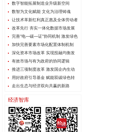
数字智能拓展制造业升级新空间
数智为文化赋能 文化为治理铸魂
让技术革新红利真正惠及全体劳动者
改革先行 夯实一体化数据市场发展
根基
完善“电—碳—证”协同机制 激发绿色
能源消费内生动力
加快完善要素市场化配置体制机制
深化资本市场改革 实现投融均衡发
展
有效市场与有为政府的协同逻辑
推进三项制度改革 激发国企内生动
力
用好政府引导基金 赋能双碳绿色转
型
走出生态与经济双向共赢的新路
经济智库