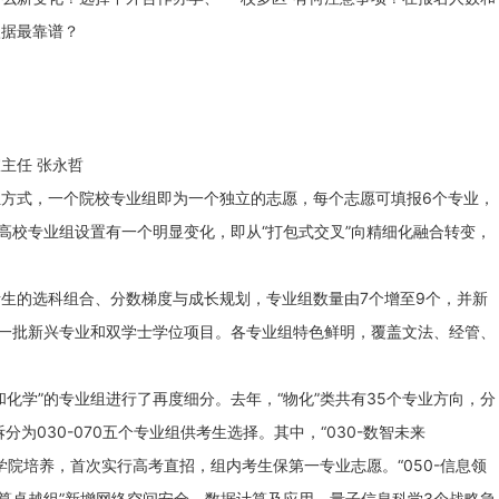
依据最靠谱？
主任 张永哲
式，一个院校专业组即为一个独立的志愿，每个志愿可填报6个专业，
，高校专业组设置有一个明显变化，即从“打包式交叉”向精细化融合转变，
的选科组合、分数梯度与成长规划，专业组数量由7个增至9个，并新
及一批新兴专业和双学士学位项目。各专业组特色鲜明，覆盖文法、经管、
学”的专业组进行了再度细分。去年，“物化”类共有35个专业方向，分
为030-070五个专业组供考生选择。其中，“030-数智未来
誉学院培养，首次实行高考直招，组内考生保第一专业志愿。“050-信息领
-智算卓越组”新增网络空间安全、数据计算及应用、量子信息科学3个战略急