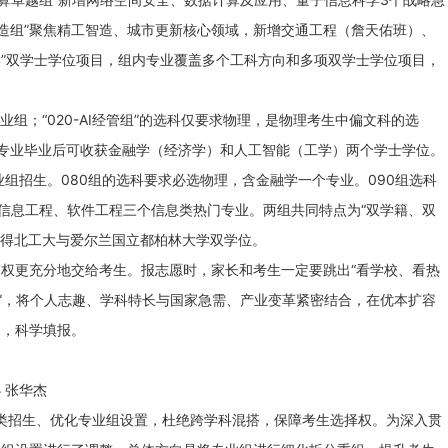
智造组”聚焦精工智造、城市更新核心领域，新增交通工程（詹天佑班）、
学”双学士学位项目，组内专业覆盖多个工科方向和多项双学士学位项目，
业组；“020-AI经管组”的选科仅要求物理，是物理考生中偏文科的选
）”专业毕业后可收获金融学（经济学）和人工智能（工学）两个学士学位。
专业组招生。080组的选科要求必选物理，含金融学一个专业。090组选科
子信息工程、软件工程三个信息类热门专业。两组共同特点为“双学籍、双
可获得北工大与爱尔兰国立都柏林大学双学位。
更充分地交给考生。报志愿时，家长和考生一定要跳出“看学校、看热
展”，将个人志趣、学科特长与国家急需、产业变革紧密结合，在优本扩容
道，科学填报。
 张华杰
招生、优化专业组设置，杜绝跨学科混搭，保障考生选择权。为深入贯