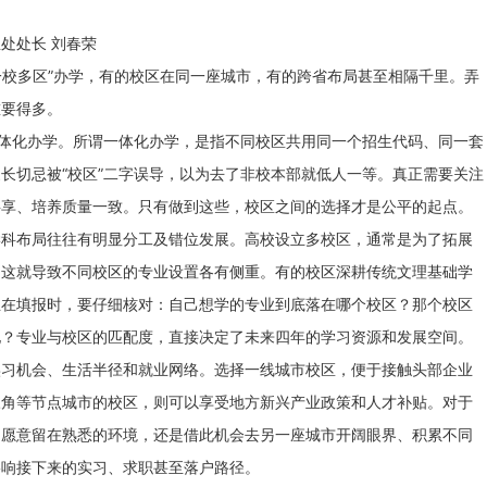
处处长 刘春荣
校多区”办学，有的校区在同一座城市，有的跨省布局甚至相隔千里。弄
重要得多。
体化办学。所谓一体化办学，是指不同校区共用同一个招生代码、同一套
长切忌被“校区”二字误导，以为去了非校本部就低人一等。真正需要关注
共享、培养质量一致。只有做到这些，校区之间的选择才是公平的起点。
布局往往有明显分工及错位发展。高校设立多校区，通常是为了拓展
。这就导致不同校区的专业设置各有侧重。有的校区深耕传统文理基础学
生在填报时，要仔细核对：自己想学的专业到底落在哪个校区？那个校区
地？专业与校区的匹配度，直接决定了未来四年的学习资源和发展空间。
机会、生活半径和就业网络。选择一线城市校区，便于接触头部企业
三角等节点城市的校区，则可以享受地方新兴产业政策和人才补贴。对于
是愿意留在熟悉的环境，还是借此机会去另一座城市开阔眼界、积累不同
影响接下来的实习、求职甚至落户路径。