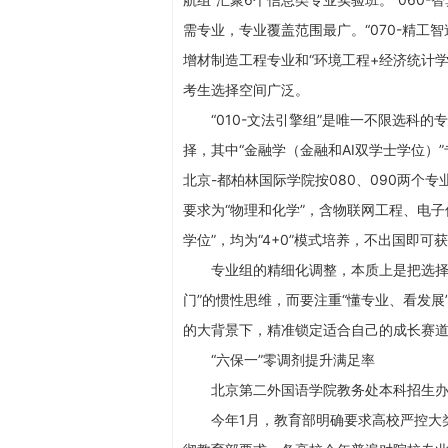
需专业，专业覆盖范围最广。“070-精工
增材制造工程专业和“环境工程+经济统计
考生选择空间广泛。
“010-文法引擎组”是唯一不限选科的专
择，其中“金融学（金融和AI双学士学位
北京-都柏林国际学院按080、090两个
要求为“物理和化学”，含物联网工程、电
学位”，均为“4+0”模式培养，不出国即
专业组的精细化调整，本质上是把选择权
门”的惯性思维，而要注重“懂专业、看发
的大背景下，精准锁定适合自己的成长赛
“六保一”零调剂提升满足率
北京第二外国语学院教务处本科招生办
今年1月，教育部明确要求高校严控大类