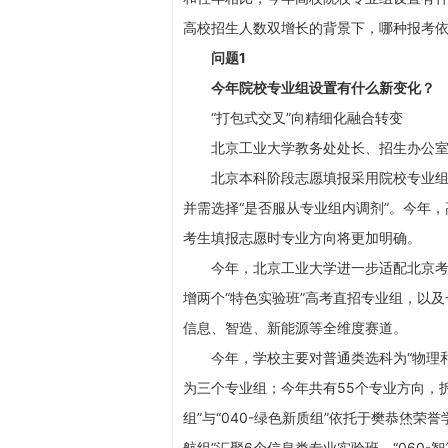
高校招生人数双增长的背景下，哪种报考
问题1
今年院校专业组设置有什么新变化？
“打包式交叉”向精细化融合转变
北京工业大学教务处处长、招生办公室
北京本科阶段志愿填报采用院校专业组方
并需选择“是否服从专业组内调剂”。今年
考生填报志愿时专业方向将更加明确。
今年，北京工业大学进一步适配北京考生
增两个“特色实验班”高考直招专业组，以
信息、智造、新能源等全维度赛道。
今年，学校主要对普通类选科为“物理和化
为三个专业组；今年共有55个专业方向，拆分
组”与“040-绿色新质组”依托于樊恭烋荣
航组”汇聚6个信息类专业实验班。“060