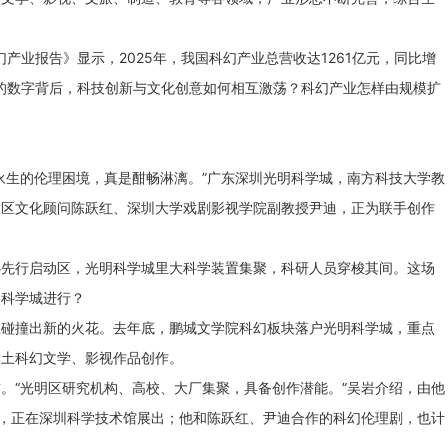
幻产业报告》显示，2025年，我国科幻产业总营收达1261亿元，同比增
攀升的数字背后，科技创新与文化创意如何相互激荡？科幻产业怎样由规模扩
永生的伦理困境，真是酣畅淋漓。”广东深圳光明科学城，南方科技大学教
明区文化顾问陈跃红、深圳大学戏剧影视学院副教授尹迪，正为联手创作
心先行启动区，光明科学城里大科学装置集聚，科研人员穿梭其间。这场
明科学城进行？
里碰撞出新的火花。去年底，鹏城文学院科幻板块落户光明科学城，重点
本土科幻文学、影视作品创作。
。“光明区研究机构、高校、大厂集聚，具备创作潜能。”吴岩介绍，由他
展，正在深圳科学技术馆展出；他和陈跃红、尹迪合作的科幻伦理剧，也计