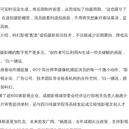
可实时渲染生成，将后期制作前置，从而缩短了拍摄周期。“这也吸引了
，在虚拟摄影棚里，演员能看到虚拟画面，不用再凭想象对着绿幕演，监
准高效。
介绍，科幻影视“配套”虚拟摄影前沿技术，不仅能减少后期重拍、降低实
拟摄影棚的数字资产更多元。“创作者可以利用AI生成一些关键帧的画面，
。”白一骢说。
身着动作捕捉服，60个高分辨率摄像机捕捉演员的每一个微小动作。“新
视企业、广告公司、技术团队等全链条机构的合作空间。”白一骢说，拥
更加科幻。
聚了超600家影视企业。成都影视城管委会经济运行部相关负责人杨惠介
成片审查提供便利，还与四川传媒学院等高校发起成立校地影视文创人才
展根基更加扎实、未来愈发广阔。”杨惠说，去年成都出台政策，支持影视