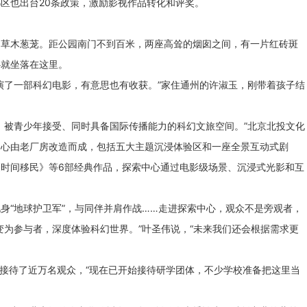
区也出台20条政策，激励影视作品转化和评奖。
园草木葱茏。距公园南门不到百米，两座高耸的烟囱之间，有一片红砖斑
心就坐落在这里。
演了一部科幻电影，有意思也有收获。”家住通州的许淑玉，刚带着孩子结
、被青少年接受、同时具备国际传播能力的科幻文旅空间。”北京北投文化
中心由老厂房改造而成，包括五大主题沉浸体验区和一座全景互动式剧
时间移民》等6部经典作品，探索中心通过电影级场景、沉浸式光影和互
身“地球护卫军”，与同伴并肩作战……走进探索中心，观众不是旁观者，
变为参与者，深度体验科幻世界。”叶圣伟说，“未来我们还会根据需求更
已接待了近万名观众，“现在已开始接待研学团体，不少学校准备把这里当