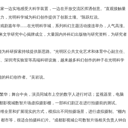
家一边实地感受大科学装置，一边在开放交流区挥洒创意。“直观接触量
力，光明科学城为科幻创作提供了创新土壤。”陈跃红说。
戏剧嘉年华……在光明科学城，系列科幻主题活动接连举办，人气高涨。
来文学研究中心揭牌成立，大量国内外科幻出版物与研究资料，为研究者
能为科研探索持续提供新思路。”光明区公共文化艺术和体育中心副主任、
算、深圳湾实验室等高端科研设施，越来越多科幻创作的种子在光明科学
能的科幻创作者。”吴岩说。
景繁华；舞台中央，演员同城市上空的数字人进行对话；监视器里，电脑
都影视城数智片场虚拟摄影棚，一部科幻剧正在进行拍摄前的测试。
维全景和扩展现实的方式，模拟出不同拍摄场景，进行虚拟摄制。“棚内
、都市等，很适合拍摄科幻片。”成都影视城公司数智片场相关负责人钟自