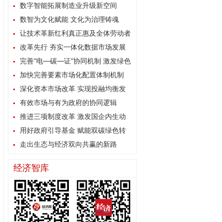
数字智能拓展制造业升级新空间
数智为文化赋能 文化为治理铸魂
让技术革新红利真正惠及全体劳动者
改革先行 夯实一体化数据市场发展
根基
完善“电—碳—证”协同机制 激发绿色
能源消费内生动力
加快完善要素市场化配置体制机制
深化资本市场改革 实现投融均衡发
展
有效市场与有为政府的协同逻辑
推进三项制度改革 激发国企内生动
力
用好政府引导基金 赋能双碳绿色转
型
走出生态与经济双向共赢的新路
经济智库