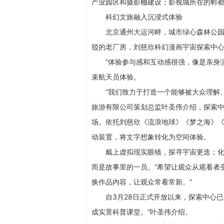
产业园区和摄影棚建设；影视城所在的郫都
科幻文旅融入沉浸式体验
北京通州大运河畔，城市绿心森林公
驳的老厂房，刘慈欣科幻漫画宇宙探索中
“体验参与感和互动感很强，像是亲身
束航天员体验。
“我们致力于打造一个能够被大众理解
旅游有限公司策划总监叶圣伟介绍，探索
场。依托刘慈欣《流浪地球》《梦之海》《
动装置，将文字想象转化为空间体验。
戴上虚拟现实眼镜，探寻宇宙更迭；化
而是故事里的一员。“希望让观众从观看者
换作品内容，让观众常看常新。”
自3月28日正式开放以来，探索中心
成实景科普课堂。”叶圣伟介绍。