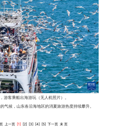
域，游客乘船出海游玩（无人机照片）。
人的气候，山东各沿海地区的消夏旅游热度持续攀升。
 页
上一页
[1]
[
2
]
[
3
]
[
4
]
[
5
]
下一页
末 页