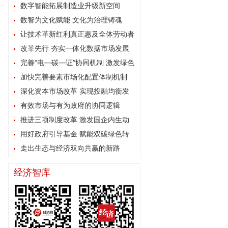
数字智能拓展制造业升级新空间
数智为文化赋能 文化为治理铸魂
让技术革新红利真正惠及全体劳动者
改革先行 夯实一体化数据市场发展
根基
完善“电—碳—证”协同机制 激发绿色
能源消费内生动力
加快完善要素市场化配置体制机制
深化资本市场改革 实现投融均衡发
展
有效市场与有为政府的协同逻辑
推进三项制度改革 激发国企内生动
力
用好政府引导基金 赋能双碳绿色转
型
走出生态与经济双向共赢的新路
经济智库