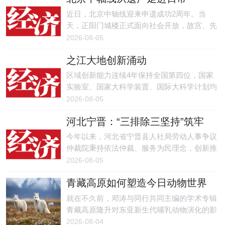
近日，北京中轴线迎来申遗成功2周年。当
天，正阳门城楼正式面向社会开放，故宫、先
农坛实行免费，中山公园、先农坛推出重磅展
2026-08-05
览。
之江大地创新涌动
区域创新能力连续4年保持全国第四位，国家
实验室、国家大科学装置、国际大科学计划均
实现零的突破，国家级人才数量稳居全国第一
2026-08-05
方阵，23项科技成果获2025年度国家科学技术
河北宁晋：“三排除三坚持”筑牢
奖。
劳资和谐“压舱石”
今年以来，河北省宁晋县人社局劳动人事争议
仲裁院秉持依法仲裁、服务为民理念，创新推
行三排除、三坚持工作模式，贯穿争议处理全
2026-08-05
程，切实打通维权最后一公里。
青藏高原如何塑造今日动物世界
就在不久前，邓涛与同行共同主编的学术专辑
青藏高原隆升对东亚新生代哺乳动物演化的影
响发表，为青藏高原是全球生物多样性关键枢
2026-08-04