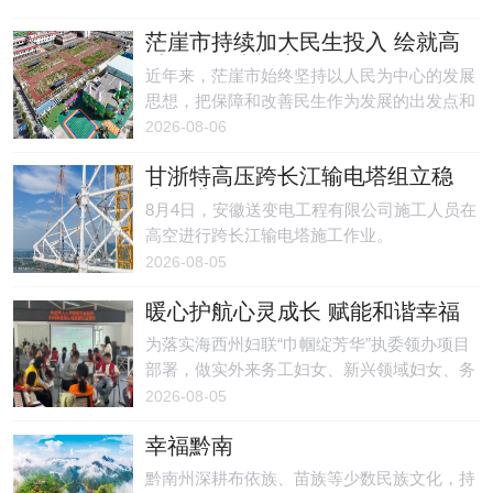
村路养升级、全域安全治理、人居环境整治全
茫崖市持续加大民生投入 绘就高
过程，逐项破解城市治理痛点、民生服务难
质量发展幸福底色
点、安全保障堵点，用实干实绩书写暖心民生
近年来，茫崖市始终坚持以人民为中心的发展
答卷。
思想，把保障和改善民生作为发展的出发点和
落脚点，持续加大民生领域投入力度，统筹推
2026-08-06
进各项社会事业协同提质，民生保障水平稳步
甘浙特高压跨长江输电塔组立稳
攀升，群众获得感、幸福感、安全感持续增
步推进
强。
8月4日，安徽送变电工程有限公司施工人员在
高空进行跨长江输电塔施工作业。
2026-08-05
暖心护航心灵成长 赋能和谐幸福
家庭——茫崖市妇联开展暑期心
为落实海西州妇联“巾帼绽芳华”执委领办项目
理健康公益课堂
部署，做实外来务工妇女、新兴领域妇女、务
工子女及辖区妇女儿童心理关爱服务，缓解暑
2026-08-05
期青少年心理压力与家长育儿焦虑，近期茫崖
幸福黔南
市精准服务外来务工家庭、新兴领域妇女群
体，以专业心理服务筑牢家庭幸福根基。
黔南州深耕布依族、苗族等少数民族文化，持