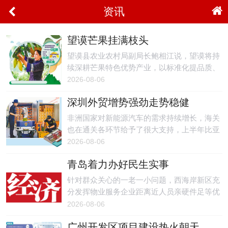
资讯
望谟芒果挂满枝头
望谟县农业农村局副局长鲍相江说，望谟将持
续深耕芒果特色优势产业，以标准化提品质、
以品牌化拓市场、以融合化延链条，推动芒果
2026-08-06
产业向规模化、高端化、全链条方向升级，让
深圳外贸增势强劲走势稳健
望谟芒果走出大山，让金色产业持续造福一方
百姓。
非洲国家对新能源汽车的需求持续增长，海关
也在通关各环节给予了很大支持，上半年比亚
迪向非洲出口1.2万台，增长1.45倍。
2026-08-06
青岛着力办好民生实事
针对群众关心的一老一小问题，西海岸新区充
分发挥物业服务企业距离近人员亲硬件足等优
势，在长江路、薛家岛、辛安、红石崖、滨海
2026-08-06
等街道建设物业+一老一小融合服务站，一站
广州开发区项目建设热火朝天
式提供养老托幼、课后托管、文化娱乐、代买