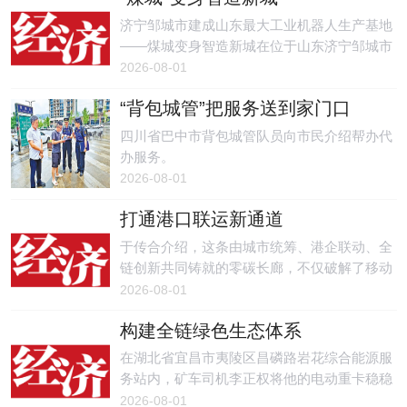
济宁邹城市建成山东最大工业机器人生产基地
——煤城变身智造新城在位于山东济宁邹城市
珞石机器人集团股份有限公司的数字化车间
2026-08-01
里，机械臂有节奏地上下舞动，精准抓取、翻
“背包城管”把服务送到家门口
转、组装，一气呵成。
四川省巴中市背包城管队员向市民介绍帮办代
办服务。
2026-08-01
打通港口联运新通道
于传合介绍，这条由城市统筹、港企联动、全
链创新共同铸就的零碳长廊，不仅破解了移动
源污染治理难题，更将转型压力转化为驱动产
2026-08-01
业升级、培育新生态的竞争优势，为更广泛区
构建全链绿色生态体系
域的绿色物流体系建设作出有益探索。
在湖北省宜昌市夷陵区昌磷路岩花综合能源服
务站内，矿车司机李正权将他的电动重卡稳稳
停入车位，插枪、充电，一系列动作娴熟利
2026-08-01