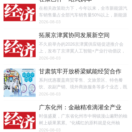
在相关政策助力下，今年以来，全市新能源汽
车销售量占全部汽车销售量50%以上，新能源
汽车零售企业占比达50%左右，新引进新能源
2026-08-03
零售品牌5家，已形成可辐射宁夏、陕西、山
拓展京津冀协同发展新空间
西等地的新能源汽车销售集聚区。
不久前举办的2026京津冀供应链促进推介会
上，发布了京津冀人工智能+产业行动倡议，
助力京津冀打造具有全球影响力的AI创新高地
2026-08-03
和产业协同发展示范区。
甘肃筑牢开放桥梁赋能经贸合作
系列优惠覆盖商贸零售、文旅景区、特色餐
饮、农副产销、境外商旅服务等多个业态，既
提升客商参会体验，深挖节会消费增量，又持
2026-08-03
续打响交响丝路·如意甘肃品牌，借展会流量
广东化州：金融精准滴灌全产业
激发全域消费活力。
链
时值盛夏，广东省化州市中垌镇漫山遍野的柚
树上硕果累累。“化橘红的原料就是化州柚
皮，它表皮长着一层细密的茸毛，只有午后采
2026-08-03