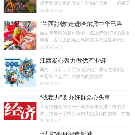
属于安徽味道的高光时刻如约而至——超级皖
美食争霸赛2026新赛季发布仪式正式启幕。
2026-08-03
“兰西好物”走进哈尔滨中华巴洛
克
当百年老街的夏日热情，遇上特色好物的美食
飘香，舌尖上的黑土风味在冰城盛夏华丽绽
放。
2026-08-03
江西凝心聚力做优产业链
面向十五五，江西持续深化产业链党建创新，
书写革命老区产业振兴的新篇章。
2026-08-01
“找茬办”要办好群众心头事
只有把群众的每一件诉求当作改进工作的线
索，把每一个找茬当作优化流程的契机，才能
真正推动政务服务持续迭代升级。
2026-08-01
“煤城”变身智造新城