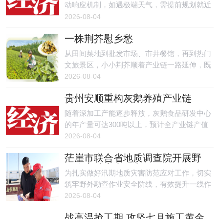
动响应机制，如遇极端天气，需提前规划就近
室内避险场所并配备应急物资。
2026-08-04
一株荆芥慰乡愁
从田间菜地到批发市场、市井餐馆，再到热门
文旅景区，小小荆芥顺着产业链一路延伸，既
是中原农耕丰收的缩影，也是河南饮食文化的
2026-08-04
鲜活名片，更让乡土农产品借文旅东风走出当
贵州安顺重构灰鹅养殖产业链
地餐桌、走向全国，让独属于河南的夏日清
香，被更多人看见、品尝、记住。
随着深加工产能逐步释放，灰鹅食品研发中心
的年产量可达300吨以上，预计全产业链产值
将达8000万元。
2026-08-04
茫崖市联合省地质调查院开展野
外防灾减灾专项宣传活动
为扎实做好汛期地质灾害防范应对工作，切实
筑牢野外勘查作业安全防线，有效提升一线作
业人员防灾避险、自救互救能力，近日，茫崖
2026-08-04
市自然资源和林业草原局联合青海省地质调查
战高温抢工期 攻坚七月施工黄金
院，深入英雄岭构造带狮新58井野外作业现