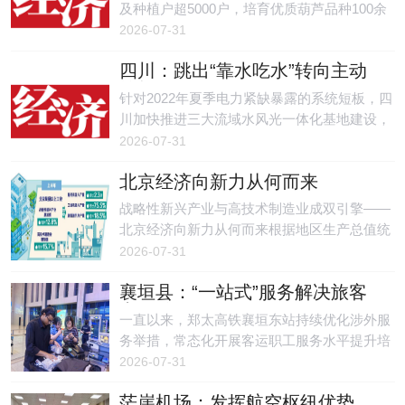
及种植户超5000户，培育优质葫芦品种100余
个，产品销售额占据全国葫芦市场75%，并远
2026-07-31
销10余个国家和地区，产业年综合效益达30亿
四川：跳出“靠水吃水”转向主动
元。
控能
针对2022年夏季电力紧缺暴露的系统短板，四
川加快推进三大流域水风光一体化基地建设，
推动流域从单一水电电源向水风光综合能源基
2026-07-31
地转型，构建以水电为基础、风电和光伏为重
北京经济向新力从何而来
要补充的清洁能源双主体电源结构。
战略性新兴产业与高技术制造业成双引擎——
北京经济向新力从何而来根据地区生产总值统
一核算结果，今年上半年北京实现地区生产总
2026-07-31
值26411.9亿元，按不变价格计算，同比增长
襄垣县：“一站式”服务解决旅客
5.4%，较一季度5.9%的增速有所回落。
出行难题
一直以来，郑太高铁襄垣东站持续优化涉外服
务举措，常态化开展客运职工服务水平提升培
训，不断完善针对证件丢失、购票受阻等涉外
2026-07-31
突发情况的快速处置流程和相关应急预案，将
茫崖机场：发挥航空枢纽优势，
便民暖心服务贯穿旅客出行全过程。