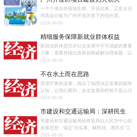
代办等服务。
一个个项目的落地生根、开花结果，正是企业
用真金白银为广州开发区投下的信任票。
2026-08-05
精细服务保障新就业群体权益
新就业群体是经济社会发展中不可或缺的重要
力量，需要持续以政策创新破解治理难题，以
精细化服务回应劳动者期盼，不断完善权益保
2026-08-06
障、技能赋能、社会融入的全链条治理体系，
不在水土而在思路
帮助他们在各自岗位上发挥更大价值，为经济
社会高质量发展凝聚更多力量。
望谟芒果的逆袭，跳出了地理决定发展的固有
认知，让我们看到，农业发展的桎梏不是山川
水土，而是改造资源、盘活优势的思路与方
2026-08-06
法。
市建设和交通运输局：深耕民生
实事 交出暖心答卷
市建设和交通运输局始终坚持以人民为中心的
发展思想，锚定“办实事、解民忧、惠民生”工
作目标，把正确政绩观融入城市基建提质、乡
2026-08-06