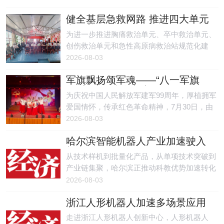
力，为全市各项事业高质量发展筑牢人才保
健全基层急救网路 推进四大单元
障。截至7月30日，累计开办14期重点培训
宣传普及工作
班，参训干部500余人次。
为进一步推进胸痛救治单元、卒中救治单元、
创伤救治单元和急性高原病救治站规范化建
设，提升辖区居民、工矿职工对各类急性危重
2026-08-03
症的识别能力与自救意识，打通急危重症救
军旗飘扬颂军魂——“八一军旗
治“最先一公里”，8月1日，茫崖镇卫生院组织
红”音乐会精彩上演
辖区群众开展胸痛、卒中、创伤单元以及急性
为庆祝中国人民解放军建军99周年，厚植拥军
高原病救治站建设宣传活动。
爱国情怀，传承红色革命精神，7月30日，由
古县老干部局、老年大学联合主办的“八一军
2026-08-03
旗红”音乐会圆满举办。老年大学器乐班师生
哈尔滨智能机器人产业加速驶入
齐聚舞台，以歌舞、器乐、朗诵等多种艺术形
新赛道
式唱响红色经典，用动人旋律致敬人民子弟
从技术样机到批量化产品，从单项技术突破到
兵，献上一场饱含家国情怀的文艺盛宴。
产业链集聚，哈尔滨正推动科教优势加速转化
为发展动能，让更多机器人科技成果就地转
2026-08-03
化，走出实验室、奔向广阔未来。
浙江人形机器人加速多场景应用
走进浙江人形机器人创新中心，人形机器人