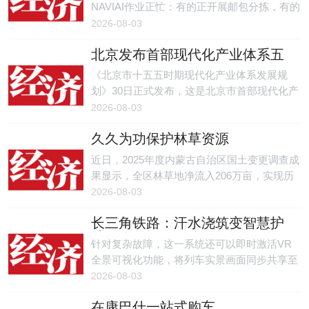
NAVIAI作业正忙：有的正开展邮包分拣，有的
来回运动进行电路板涂覆，有的忙着熨衣服。
2026-08-03
北京发布首部现代化产业体系五
年专项规划
《北京市十五五时期现代化产业体系发展规
划》30日正式发布，这是北京市首部现代化产
业体系五年专项规划。
2026-08-03
久久为功保护林草资源
近日，2025年度内蒙古自治区国土变更调查成
果显示，全区林草地净流入206万亩，实现历
史上首次林草地面积由减少转为恢复性增长，
2026-08-03
完成了从长期流失到稳步回流的关键转折。
长三角铁路：汗水浇筑变智慧护
航
针对复杂故障，这一系统还可以即时激活VR
全景可视化功能，将列车实景画面同步共享至
地勤、乘务与后方专家终端，打破过去信息不
2026-08-03
对称的局面。
在康巴什一站式购车