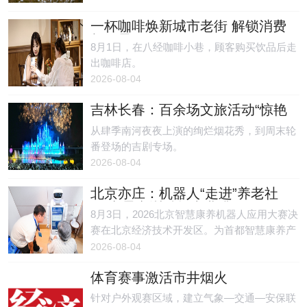
纽提供了来自亚洲的最新证据。
一杯咖啡焕新城市老街 解锁消费
新场景
8月1日，在八经咖啡小巷，顾客购买饮品后走
出咖啡店。
2026-08-04
吉林长春：百余场文旅活动“惊艳
一夏”
从肆季南河夜夜上演的绚烂烟花秀，到周末轮
番登场的吉剧专场。
2026-08-04
北京亦庄：机器人“走进”养老社
区 实景实训赋能产业升级
8月3日，2026北京智慧康养机器人应用大赛决
赛在北京经济技术开发区。为首都智慧康养产
业发展贡献亦庄力量。
2026-08-04
体育赛事激活市井烟火
针对户外观赛区域，建立气象—交通—安保联