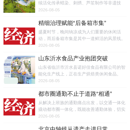
续活化传承蜡染、刺绣、芦笙制作等非遗技
艺，建设非遗传习工坊，推动传统技艺创新发
2026-08-05
展，同时大力推动农旅、桥旅、康养旅居融合
精细治理赋能“后备箱市集”
发展，2025年接待游客突破9400万人次，旅游
总花费突破1000亿元，多元业态持续拓宽群众
盛夏时节，晚间纳凉成为人们重要的休闲活
增收渠道。
动，而后备箱市集是其中一道鲜活的风景线。
2026-08-05
山东沂水食品产业抱团突破
山东省临沂市沂水县诺好佳食品有限公司的智
能化生产线上，正在生产烘焙类休闲食品。
2026-08-05
都市圈通勤不止于道路“相通”
从解决上班族的通勤痛点出发，以交通一体化
撬动都市圈一体化，既能改善通勤体验，切实
增强人民群众的获得感。
2026-08-05
北京中轴线从遗产走进日常