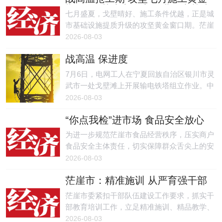
期 —— 茫崖市多点推进民生基建
场，开展防洪防汛、地质灾害防治专项科普宣
七月盛夏，戈壁晴好、施工条件优越，正是城
绘就戈壁宜居新画卷
传活动，以精准宣教护航野外生产作业安全。
市基础设施提质升级的攻坚黄金窗口期。茫崖
市抢抓有利施工时段，统筹推进城市道路修
2026-08-03
缮、全域管网改造、城区绿化提升、小区公共
战高温 保进度
休闲设施升级四大类民生基建项目，施工一线
全员错峰鏖战、挂图攻坚，以“地上焕新、地
7月6日，电网工人在宁夏回族自治区银川市灵
下提质”双向发力，补齐城市功能短板，从群
武市一处戈壁滩上开展输电铁塔组立作业。中
众出行、用水供暖、人居环境、休闲配套等多
经视觉）。
2026-08-03
维度破解民生痛点，让老旧城区实现蝶变升
级，切实把民生工程建成群众满意的暖心工
“你点我检”进市场 食品安全放心
程。
享
为进一步规范茫崖市食品经营秩序，压实商户
食品安全主体责任，切实保障群众舌尖上的安
全，近日，茫崖市市场监督管理局在辖区花土
2026-08-03
沟镇集贸市场后门开展“你点我检”食品安全进
茫崖市：精准施训 从严育强干部
市场专项活动，市场内广大商贩和周边民众积
队伍
极踊跃参与，活动取得良好成效。
茫崖市委紧扣干部队伍建设工作要求，抓实干
部教育培训工作，立足精准施训、精品教学、
从严管理，全方位提升干部综合素养与履职能
2026-08-03