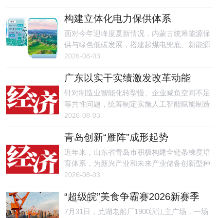
摘的鲜果才能保留最完整的茸毛，这是保持化
构建立体化电力保供体系
橘红品质的关键。
面对今年迎峰度夏新情况，内蒙古统筹能源保
供与绿色低碳发展，搭建起煤电兜底、新能源
发力、储能调峰、电网畅通的立体化电力保供
2026-08-03
体系，护航经济社会平稳运行。
广东以实干实绩激发改革动能
针对制造业智能化转型慢、企业减负空间不足
等共性问题，统筹制定实施人工智能赋能制造
业提质升级、质量立市等政策文件，开展数智
2026-08-03
赋能专项行动，发布制造业领域应用场景清
青岛创新“雁阵”成形起势
单，切实为企业松绑减负。
近年来，山东省青岛市积极构建全链条梯度培
育体系，为新兴产业和未来产业储备创新型种
子选手。
2026-08-03
“超级皖”美食争霸赛2026新赛季
焕新启航！
7月31日，芜湖老船厂1900滨江主广场，一场