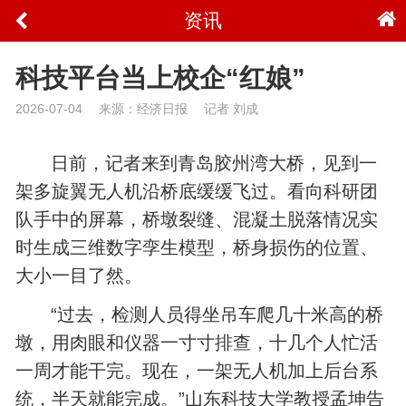
资讯
科技平台当上校企“红娘”
2026-07-04
来源：经济日报
记者 刘成
日前，记者来到青岛胶州湾大桥，见到一
架多旋翼无人机沿桥底缓缓飞过。看向科研团
队手中的屏幕，桥墩裂缝、混凝土脱落情况实
时生成三维数字孪生模型，桥身损伤的位置、
大小一目了然。
“过去，检测人员得坐吊车爬几十米高的桥
墩，用肉眼和仪器一寸寸排查，十几个人忙活
一周才能干完。现在，一架无人机加上后台系
统，半天就能完成。”山东科技大学教授孟坤告