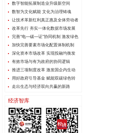
数字智能拓展制造业升级新空间
数智为文化赋能 文化为治理铸魂
让技术革新红利真正惠及全体劳动者
改革先行 夯实一体化数据市场发展
根基
完善“电—碳—证”协同机制 激发绿色
能源消费内生动力
加快完善要素市场化配置体制机制
深化资本市场改革 实现投融均衡发
展
有效市场与有为政府的协同逻辑
推进三项制度改革 激发国企内生动
力
用好政府引导基金 赋能双碳绿色转
型
走出生态与经济双向共赢的新路
经济智库