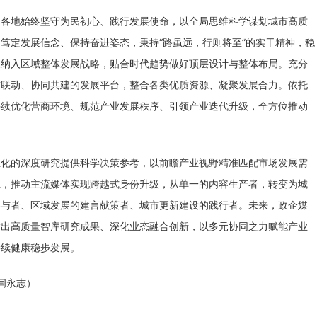
，各地始终坚守为民初心、践行发展使命，以全局思维科学谋划城市高质
笃定发展信念、保持奋进姿态，秉持“路虽远，行则将至”的实干精神，稳
展纳入区域整体发展战略，贴合时代趋势做好顶层设计与整体布局。充分
方联动、协同共建的发展平台，整合各类优质资源、凝聚发展合力。依托
持续优化营商环境、规范产业发展秩序、引领产业迭代升级，全方位推动
业化的深度研究提供科学决策参考，以前瞻产业视野精准匹配市场发展需
源，推动主流媒体实现跨越式身份升级，从单一的内容生产者，转变为城
参与者、区域发展的建言献策者、城市更新建设的践行者。未来，政企媒
输出高质量智库研究成果、深化业态融合创新，以多元协同之力赋能产业
持续健康稳步发展。
闫永志
）