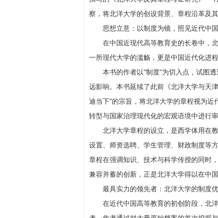
察，将北洋大学的创设背景、章程沿革及
思想立意：以制度为镜，照见近代中
在中国近现代高等教育史的长卷中，
一所现代大学的滥觞，更是中国近代化进
本书的作者以“制度”为切入点，试图
远影响。本书延续了此前《北洋大学与天津
迪当下”的宗旨，将北洋大学的章程视为近
转型与国家治理现代化的宏观语境中进行
北洋大学章程的设立，是西学体用在
设置、师资选聘、学生管理、财政制度等
章程在强调知识、技术与科学传授的同时，
兼容并蓄的创新，正是北洋大学得以在中
最具实力的领先者：北洋大学的制度
在近代中国高等教育的初创阶段，北
者。作者通过对大量原始档案的首次挖掘