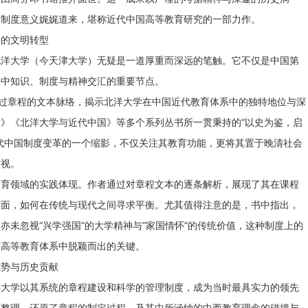
其制度意义娓娓道来，堪称近代中国高等教育研究的一部力作。
国的文明转型
北洋大学（今天津大学）无疑是一道厚重而深远的笔触。它不仅是中国第
程中知识、制度与精神交汇的重要节点。
透过章程的文本脉络，揭示北洋大学在中国近代教育体系中的独特地位与深
》《北洋大学与近代中国》等多个系列丛书所一贯秉持的“以史为鉴，启
代中国制度变革的一个缩影，不仅关注其教育功能，更将其置于晚清社会
审视。
教育领域的实践体现。作者通过对章程文本的逐条解析，展现了其在课程
方面，如何在传统与现代之间寻求平衡。尤其值得注意的是，书中指出，
亦未忽视“兴学强国”的大学精神与“家国情怀”的传统价值，这种制度上的
国高等教育体系中脱颖而出的关键。
优势与历史贡献
洋大学以其系统的章程建设和科学的管理制度，成为当时最具实力的领先
与整理，还原了章程的制定过程，及其中所涵纳的中西教育理念的碰撞与