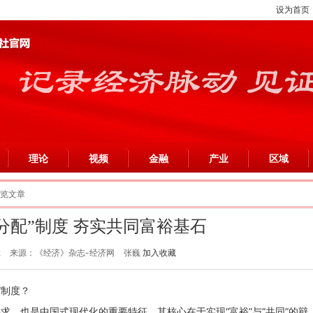
设为首页
理论
视频
金融
产业
区域
浏览文章
分配”制度 夯实共同富裕基石
2
来源：《经济》杂志-经济网
张巍
加入收藏
”制度？
求，也是中国式现代化的重要特征。其核心在于实现“富裕”与“共同”的辩