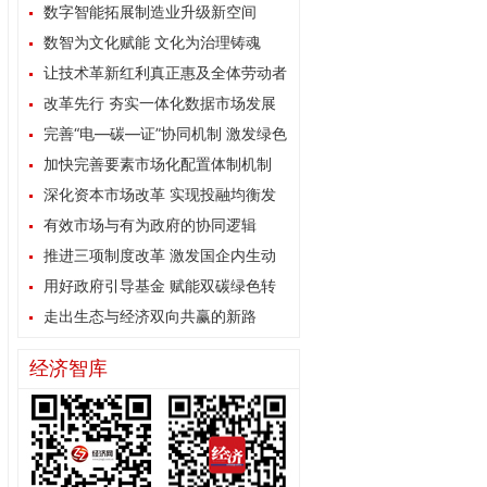
数字智能拓展制造业升级新空间
数智为文化赋能 文化为治理铸魂
让技术革新红利真正惠及全体劳动者
改革先行 夯实一体化数据市场发展
根基
完善“电—碳—证”协同机制 激发绿色
能源消费内生动力
加快完善要素市场化配置体制机制
深化资本市场改革 实现投融均衡发
展
有效市场与有为政府的协同逻辑
推进三项制度改革 激发国企内生动
力
用好政府引导基金 赋能双碳绿色转
型
走出生态与经济双向共赢的新路
经济智库