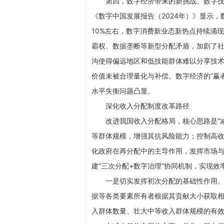
第四，数字经济带来的新挑战。数字
《数字中国发展报告（2024年）》显示
10%左右，数字消费新业态新热点持续涌
霸权、数据垄断等新型分配矛盾，加剧了
沟使得偏远地区和低技能群体难以分享技
价值未被合理量化与补偿。数字经济的“赢
水平失衡问题凸显。
深化收入分配制度改革路径
改进我国收入分配格局，核心思路是“减
等群体规模，增强其抗风险能力；控制高
化政府在再分配中的主导作用，发挥市场
建“三次分配+数字治理”协同机制，实现效
一是切实发挥初次分配的基础性作用
据等各类要素所有者根据其贡献大小获取
入群体数量、壮大中等收入群体规模的有