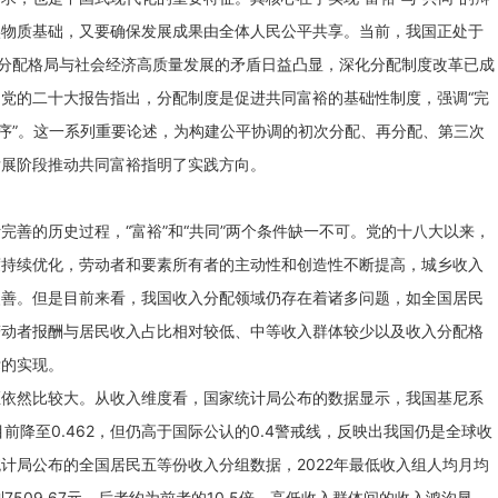
实物质基础，又要确保发展成果由全体人民公平共享。当前，我国正处于
入分配格局与社会经济高质量发展的矛盾日益凸显，深化分配制度改革已成
党的二十大报告指出，分配制度是促进共同富裕的基础性制度，强调“完
秩序”。这一系列重要论述，为构建公平协调的初次分配、再分配、第三次
发展阶段推动共同富裕指明了实践方向。
完善的历史过程，“富裕”和“共同”两个条件缺一不可。党的十八大以来，
度持续优化，劳动者和要素所有者的主动性和创造性不断提高，城乡收入
改善。但是目前来看，我国收入分配领域仍存在着诸多问题，如全国居民
劳动者报酬与居民收入占比相对较低、中等收入群体较少以及收入分配格
标的实现。
距依然比较大。从收入维度看，国家统计局公布的数据显示，我国基尼系
，目前降至0.462，但仍高于国际公认的0.4警戒线，反映出我国仍是全球收
计局公布的全国居民五等份收入分组数据，2022年最低收入组人均月均
到7509.67元，后者约为前者的10.5倍，高低收入群体间的收入鸿沟显