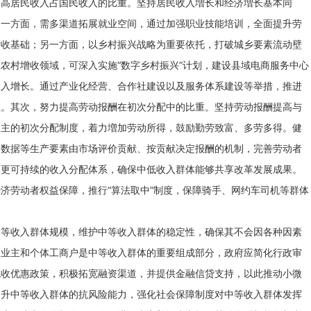
提高居民收入占国民收入的比重。坚持居民收入増长和经济増长基本同
。一方面，需多渠道拓展就业空间，通过加强职业技能培训，全面提升劳
增收基础；另一方面，以乡村振兴战略为重要依托，打破城乡要素流动壁
农村增收领域，可深入实施“数字乡村振兴”计划，建设县域电商服务中心
收入增长。通过产业化经营、合作社建设以及服务体系建设等举措，推进
益。其次，努力提高劳动报酬在初次分配中的比重。坚持劳动报酬提高与
为主的初次分配制度，着力増加劳动所得，鼓励勤劳致富、多劳多得。健
、数据等生产要素由市场评价贡献、按贡献决定报酬的机制，完善劳动者
和更可持续的收入分配体系，确保中低收入群体能够共享改革发展成果。
济劳动者权益保障，推行“算法取中”制度，保障骑手、网约车司机等群体
中等收入群体规模，维护中等收入群体的稳定性，确保其不会因各种因素
企业主和个体工商户是中等收入群体的重要组成部分，政府应简化行政审
税收优惠政策，积极拓宽融资渠道，并提供金融信贷支持，以此推动小微
提升中等收入群体的抗风险能力，强化社会保障制度对中等收入群体发挥