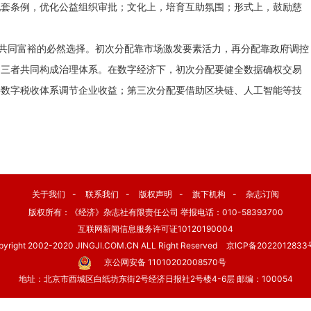
配套条例，优化公益组织审批；文化上，培育互助氛围；形式上，鼓励慈
现共同富裕的必然选择。初次分配靠市场激发要素活力，再分配靠政府调控
，三者共同构成治理体系。在数字经济下，初次分配要健全数据确权交易
善数字税收体系调节企业收益；第三次分配要借助区块链、人工智能等技
关于我们
-
联系我们
-
版权声明
-
旗下机构
-
杂志订阅
版权所有：《经济》杂志社有限责任公司 举报电话：010-58393700
互联网新闻信息服务许可证10120190004
pyright 2002-2020 JINGJI.COM.CN ALL Right Reserved
京ICP备2022012833
京公网安备 11010202008570号
地址：北京市西城区白纸坊东街2号经济日报社2号楼4-6层 邮编：100054