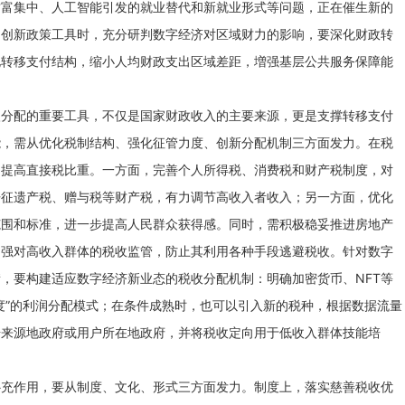
财富集中、人工智能引发的就业替代和新就业形式等问题，正在催生新的
和创新政策工具时，充分研判数字经济对区域财力的影响，要深化财政转
化转移支付结构，缩小人均财政支出区域差距，増强基层公共服务保障能
入分配的重要工具，不仅是国家财政收入的主要来源，更是支撑转移支付
能，需从优化税制结构、强化征管力度、创新分配机制三方面发力。在税
，提高直接税比重。一方面，完善个人所得税、消费税和财产税制度，对
开征遗产税、赠与税等财产税，有力调节高收入者收入；另一方面，优化
范围和标准，进一步提高人民群众获得感。同时，需积极稳妥推进房地产
加强对高收入群体的税收监管，防止其利用各种手段逃避税收。针对数字
，要构建适应数字经济新业态的税收分配机制：明确加密货币、NFT等
度”的利润分配模式；在条件成熟时，也可以引入新的税种，根据数据流量
据来源地政府或用户所在地政府，并将税收定向用于低收入群体技能培
。
补充作用，要从制度、文化、形式三方面发力。制度上，落实慈善税收优