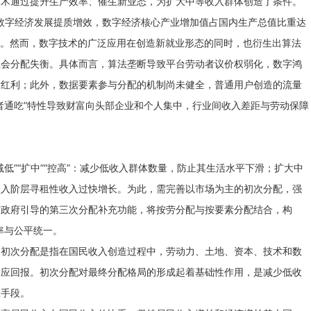
技术通过提升生产效率、催生新业态，为扩大中等收入群体创造了条件。
，数字经济发展提质增效，数字经济核心产业增加值占国内生产总值比重达
现。然而，数字技术的广泛应用在创造新就业形态的同时，也衍生出算法
社会分配失衡。具体而言，算法垄断导致平台劳动者议价权弱化，数字鸿
术红利；此外，数据要素参与分配的机制尚未健全，普通用户创造的流量
者通吃”特性导致财富向头部企业和个人集中，行业间收入差距与劳动保障
低”“扩中”“控高”：减少低收入群体数量，防止其生活水平下滑；扩大中
收入阶层寻租性收入过快增长。为此，需完善以市场为主的初次分配，强
与政府引导的第三次分配补充功能，将按劳分配与按要素分配结合，构
率与公平统一。
。初次分配是指在国民收入创造过程中，劳动力、土地、资本、技术和数
相应回报。初次分配对最终分配格局的形成起着基础性作用，是减少低收
效手段。