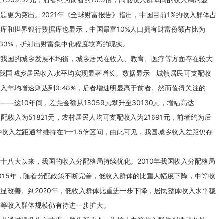
题更为突出。2021年《全球财富报告》指出，中国目前1%的收入群体占
据库和世界银行数据库也显示，中国最富10%人口拥有财富份额占比为
59.33%，折射出财富集中化程度较高的现实。
。我国的城乡发展不均衡，城乡居民在收入、教育、医疗等方面存在较大
年，我国城乡居民收入水平均实现显著增长。数据显示，城镇居民可支配收
收入年均增速则达到9.48%，后者增速明显高于前者。然而值得关注的
—这10年间，差距金额从18059元攀升至30130元，增幅高达
支配收入为51821元，农村居民人均可支配收入为21691元，前者约为后
乡收入差距通常维持在1—1.5倍区间，由此可见，我国城乡收入差距仍存
十八大以来，我国的收入分配格局持续优化。2010年我国收入分配格局
015年，随着分配政策不断完善，低收入群体的比重大幅度下降，中等收
显改善。到2020年，低收入群体比重进一步下降，居民整体收入水平稳
中等收入群体规模仍有待进一步扩大。