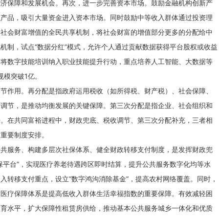
经济保障和发展机会。再次，进一步完善资本市场。鼓励金融机构创新产
融产品，吸引大量资金进入资本市场。同时鼓励中等收入群体通过投资理
建社会财富增值的全民共享机制，将社会财富的增值部分更多的分配给中
机制，试点“数据分红”模式，允许个人通过贡献数据获得平台股权或收益
，将数字技能培训纳入职业技能提升行动，重点培养人工智能、大数据等
规模突破1亿。
调节作用。再分配是指政府运用税收（如所得税、财产税）、社会保障、
次调节，是推动均衡发展的关键保障。第三次分配是指企业、社会组织和
善。在共同富裕进程中，财政兜底、税收调节、第三次分配补充，三者相
的重要制度安排。
公共服务、构建多层次社保体系、健全财政转移支付制度，是发挥财政兜
保平台”，实现医疗养老待遇跨区即时结算，提升公共服务数字化均等水
入转移支付重点，设立“数字鸿沟消除基金”，提高农村网络覆盖。同时，
和医疗保障体系是提高低收入群体生活幸福指数的重要保障。有效减轻困
教育水平，扩大保障性租赁房供给，推动基本公共服务城乡一体化和优质