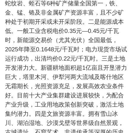
蛇纹岩、蛭石等‌6种矿产储量全国第一，铁、‌
金、锰、铬及非金属矿产资源丰富，且不少矿
种处于初期开采或未开采阶段。二是能源成本
低。一般工业含税电价0.35元—0.45元/千瓦
时，新能源交易价（尤其光伏）‌全国最低‌，
2025年降至0.1648元/千瓦时；电力现货市场试
运行成功，出清均价‌0.22元/千瓦时。三是土地
开发潜力大。新疆耕地面积超1亿亩且开垦潜力
巨大，塔里木河、伊犁河两大流域及喀什地区
无霜期长，光照资源充足，发展高效农业条件
好。目前十大产业集群建设进展较快，为配合
产业升级，工业用地政策创新突破，激活土地
集约潜力。四是文旅资源丰富。拥有雪山冰
川、湖泊湿地、沙漠戈壁等世界级自然景观，
古城遗址、石窟艺术、非遗传承等深厚的历史