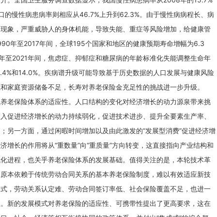
人口的慢性病患病率则相应从46.7%上升到62.3%。由于慢性病病程长、病
的现象，严重威胁人的身体机能，导致失能、重症等风险增加，给健康管
0年至2017年间，全球195个国家和地区的健康预期寿命增幅为6.3
10年至2021年间，焦虑症、抑郁症和糖尿病的年龄标准化失能调整生命年
16.4%和14.0%。疾病谱升级可能导致基于历史数据的人口发展与健康风险
源和家庭资源储备不足，长寿对养老保险金充足性的挑战进一步升级。
战养老保险体系的适应性。人口结构的变化对经济增长的动力源泉带来挑
投入促进经济增长的动力持续弱化，促进技术进步、提升全要素生产率、
；另一方面，通过闲暇时间增加以及由此激发的“发展型消费”促进经济增
济增长的作用将从“重数量”向“重质量”方向转变，这直接指向产业结构和
代化进程，也关乎养老保险体系的发展基础。值得关注的是，本轮技术革
，原本依赖于传统劳动合同关系的基本养老保险制度，难以有效适应新技
形式，劳动关系认定难、劳动合同签订率低、社会保险覆盖不足，也进一
性。新的发展模式对养老保险的适应性、可携带性提出了更高要求，这在