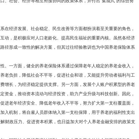
口、社会、经济等相互衔接协同的政策体系，并付出“集成式”的综合努
体系在经济发展、社会稳定、民生改善等方面都扮演着至关重要的角色，
性互动，是积极应对人口老龄化、提高民生福祉的重要内核。虽然各经济
施路径形成一致性的解决方案，但其过往经验教训也为中国养老保险体系
长性。一方面，健全的养老保险体系通过保障老年人稳定的养老金收入，
庭养老负担，降低社会不平等，促进社会和谐，又能提升劳动者福利与工
消费增长，为经济稳定提供支撑。另一方面，发展个人账户积累型的养老
稳定资金，推动资本流动与经济投资，助力产业升级与科技创新。因此，
了促进老年经济安全、降低老年收入不平等，努力扩大第一支柱覆盖面，
动加入机制，将自雇人员群体纳入第一支柱保障，用于养老的福利性支出
缓解财政压力、促进资本积累，也日益加大对个人养老金融安排的政策支