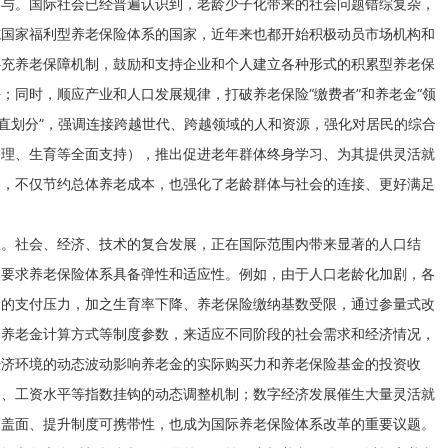
参与。国际社会已经普遍认识到，老龄少子化带来的社会问题错综复杂，
施国家福利型养老保险体系的国家，近年来也都开始积极动员市场机构和
补充养老保障机制，鼓励和支持企业和个人建立各种形式的积累型养老保
；同时，顺应产业和人口发展规律，打破养老保险“缴费者”和养老金“领
垂直划分”，强调连接跨越世代、跨越领域的人和资源，强化对居民的综合
护理、生育等全面支持），推出促进老年群体终身学习、为其提供灵活就
案，不仅节约总体养老成本，也强化了老龄群体与社会的连接、更好满足
性。社会、经济、技术的复合发展，正在国际范围内带来显著的人口结
然要求养老保险体系具备弹性和适应性。例如，由于人口老龄化加剧，各
加的支付压力，加之生育率下降、养老保险缴纳基数受限，通过参量式改
、养老金计算方式等制度参数，来适应不同阶段的社会需求和经济情况，
经济环境的动态波动影响养老金的实际购买力和养老保险基金的投资收
格、工资水平等指数挂钩的动态调整机制；数字经济发展催生大量灵活就
覆盖面、提升制度可携带性，也成为国际养老保险体系改革的重要议题。