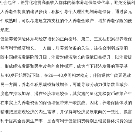
进社会包容，差异化地提高低收入群体的基本养老保险替代率，避免泛福利
个人养老金制度的建设步伐，积极引导个人理性规划养老储备，通过多元
条件成熟时，可以考虑建立跨支柱的个人养老金账户，增加养老保险的便
业形态。
，促进养老保险体系与经济增长的正向循环。第二、三支柱积累型养老保
必然有利于经济增长。一方面，对养老储备的关注，往往会削弱当期消
伴随中国经济发展阶段升级，消费对经济增长的贡献日益提升，以消费提
级、形成经济发展和民生改善的良性循环，成为当下经济发展的重要基
从40岁开始逐渐下降，在26—40岁间相对稳定；伴随退休年龄延迟政
。另一方面，养老金积累规模持续增长，可能导致劳动力供给数量减少、
程度也在持续加深、潜在经济增速较低，其实施的量化宽松货币政策产生
这在事实上为养老资金的保值增值带来严峻挑战。因此，养老保险体系的
，精准把握宏观经济的内生需求，并保持与经济发展取向的一致性。换言
有利于提高全要素生产率，是否有利于促进消费特别是银发群体消费的强
展。