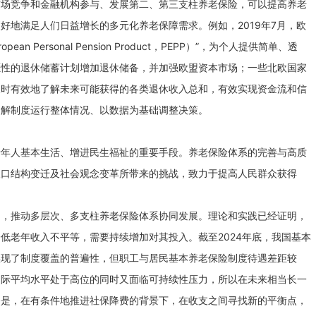
市场竞争和金融机构参与、发展第二、第三支柱养老保险，可以提高养老
好地满足人们日益增长的多元化养老保障需求。例如，2019年7月，欧
n Personal Pension Product，PEPP）”，为个人提供简单、透
愿性的退休储蓄计划增加退休储备，并加强欧盟资本市场；一些北欧国家
及时有效地了解未来可能获得的各类退休收入总和，有效实现资金流和信
了解制度运行整体情况、以数据为基础调整决策。
老年人基本生活、增进民生福祉的重要手段。养老保险体系的完善与高质
人口结构变迁及社会观念变革所带来的挑战，致力于提高人民群众获得
力，推动多层次、多支柱养老保险体系协同发展。理论和实践已经证明，
低老年收入不平等，需要持续增加对其投入。截至2024年底，我国基本
本实现了制度覆盖的普遍性，但职工与居民基本养老保险制度待遇差距较
国际平均水平处于高位的同时又面临可持续性压力，所以在未来相当长一
务是，在有条件地推进社保降费的背景下，在收支之间寻找新的平衡点，