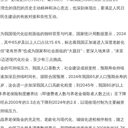
执政理念的强烈的历史主动精神和决心意志，也深刻体现出，要满足人民日
与民生建设的有效对接和良性互动。
为我国现代化征程面临的独特背景与约束。国家统计局数据显示，2024
，其中65岁及以上人口占比15.6%，标志着我国正加速进入深度老龄化
“老有所养”也成为国家和社会面临的“大题目”；更深入地来讲，“未富
整体迈进现代化社会，至少有三点挑战。
基金的可持续压力。我国人口基数大，社会建设成就斐然，预期寿命持续
速加深且持续时间长。据联合国预测，2024年我国65岁人口预期余寿的
1.1岁，这会进一步加深我国人口高龄化程度；到2045年，我国80岁以上
本养老保险制度赡养比（即缴费者人数与养老金领取者人数之比）呈下降
2000年的3.3左右下降到2024年的2.6，以现收现付制为主要融资
可持续压力。
挑战养老保险金的充足性。老龄化与现代化、城镇化进程相伴相生，随之
。全国卫生服务调查数据显示，我国慢性病患病率从2008年的15.7%