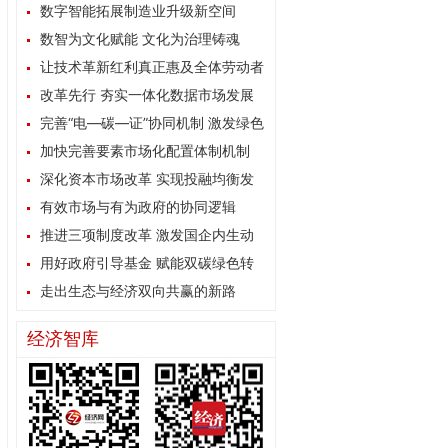
数字智能拓展制造业升级新空间
数智为文化赋能 文化为治理铸魂
让技术革新红利真正惠及全体劳动者
改革先行 夯实一体化数据市场发展
根基
完善“电—碳—证”协同机制 激发绿色
能源消费内生动力
加快完善要素市场化配置体制机制
深化资本市场改革 实现投融均衡发
展
有效市场与有为政府的协同逻辑
推进三项制度改革 激发国企内生动
力
用好政府引导基金 赋能双碳绿色转
型
走出生态与经济双向共赢的新路
经济智库