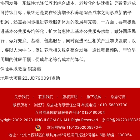
的协同发展，系统性地降低养老综合成本。老龄化的快速推进导致养老成
和可持续目标，最终还是要在经济增长和养老综合成本之间形成新的平
金积累，还需要同步推进养老服务体系的发展与完善。一方面，要积极促
推进基本公共服务均等化，扩大普惠性非基本公共服务供给，做好回应民
而行，做好兜底、基础、普惠服务，同时促进民生相关产业加快发展，以
面，要以人为中心，促进养老相关服务整合发展，通过积极预防、早诊早
命周期的健康干预，促成养老综合成本的降低。
保险学系教授 锁凌燕
大项目22JJD790091资助
关于我们
-
联系我们
-
版权声明
-
旗下机构
-
杂志订阅
版权所有：《经济》杂志社有限责任公司 举报电话：010-58393700
互联网新闻信息服务许可证10120190004
pyright 2002-2020 JINGJI.COM.CN ALL Right Reserved
京ICP备2022012833
京公网安备 11010202008570号
地址：北京市西城区白纸坊东街2号经济日报社2号楼4-6层 邮编：100054