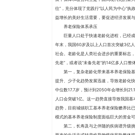
往”，充分体现了党践行“以人民为中心”
益增长的美好生活需要，要促进经济发展
养老保险体系承压
巨量人口处于快速老龄化进程，已经成
年末，我国60岁及以上人口首次突破3亿人
社会。老龄化是人类社会进步的重要标志，但
先老”，或者说“未备先老”的14亿多人口
第一，复杂老龄化带来基本养老保险
提升、少子化趋势发展迅速，导致老龄化快
中位数17.7岁，预计到2050年会增长到2
人口会突破1亿。这一趋势直接导致我国基
趋势，目前城镇职工基本养老保险赡养比已经从
模式的基本养老保险制度面临巨大的资金
第二，长寿及与之伴随的疾病谱升级
而来的生活方式转变也导致慢病风险整体提升