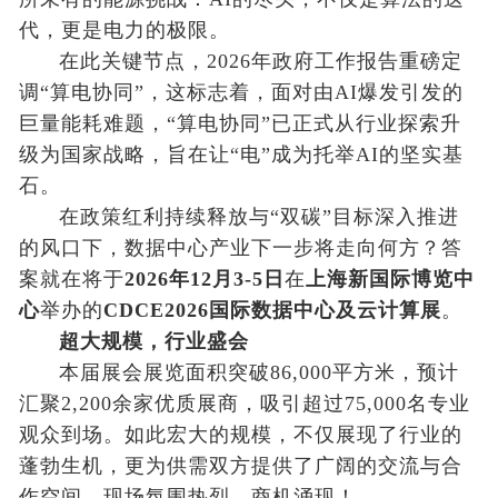
代，更是电力的极限。
在此关键节点，2026年政府工作报告重磅定
调“算电协同”，这标志着，面对由AI爆发引发的
巨量能耗难题，“算电协同”已正式从行业探索升
级为国家战略，旨在让“电”成为托举AI的坚实基
石。
在政策红利持续释放与“双碳”目标深入推进
的风口下，数据中心产业下一步将走向何方？答
案就在将于
2
026
年1
2
月3
-5
日
在
上海新国际博览中
心
举办的
CDCE2026国际数据中心及云计算展
。
超大规模，行业盛会
本届展会展览面积突破86,000平方米，预计
汇聚2,200余家优质展商，吸引超过75,000名专业
观众到场。如此宏大的规模，不仅展现了行业的
蓬勃生机，更为供需双方提供了广阔的交流与合
作空间，现场氛围热烈，商机涌现！