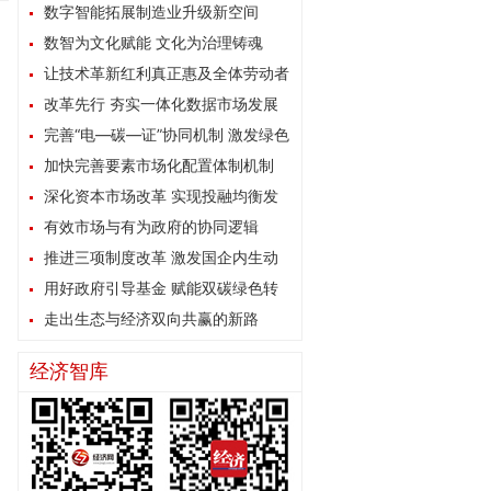
数字智能拓展制造业升级新空间
数智为文化赋能 文化为治理铸魂
让技术革新红利真正惠及全体劳动者
改革先行 夯实一体化数据市场发展
根基
完善“电—碳—证”协同机制 激发绿色
能源消费内生动力
加快完善要素市场化配置体制机制
深化资本市场改革 实现投融均衡发
展
有效市场与有为政府的协同逻辑
推进三项制度改革 激发国企内生动
力
用好政府引导基金 赋能双碳绿色转
型
走出生态与经济双向共赢的新路
经济智库